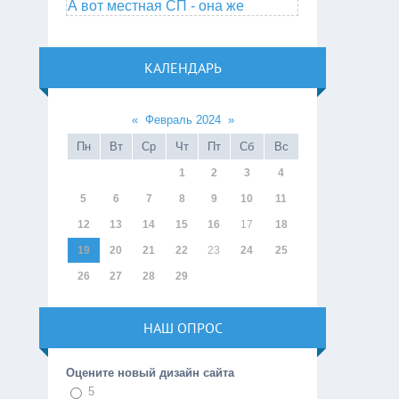
А вот местная СП - она же
КАЛЕНДАРЬ
«
Февраль 2024
»
Пн
Вт
Ср
Чт
Пт
Сб
Вс
1
2
3
4
5
6
7
8
9
10
11
12
13
14
15
16
17
18
19
20
21
22
23
24
25
26
27
28
29
НАШ ОПРОС
Оцените новый дизайн сайта
5