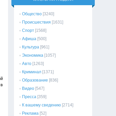
Общество
[3240]
Происшествия
[1631]
Спорт
[1568]
Афиша
[500]
Культура
[961]
Экономика
[1057]
Авто
[1263]
Криминал
[1371]
ой
Образование
[836]
 в
Видео
[547]
Пресса
[359]
К вашему сведению
[2714]
Реклама
[52]