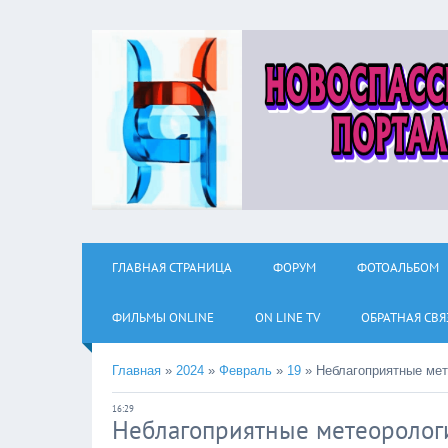
ГЛАВНАЯ СТРАНИЦА
ФОРУМ
ФОТОАЛЬБОМ
ФИЛЬМЫ ОNLINE
ON LINE TV
ОБРАТНАЯ СВЯ
Главная
»
2024
»
Февраль
»
19
»
Неблагоприятные мет
16:29
Неблагоприятные метеоролог