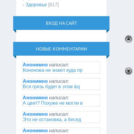
Здоровье
[817]
ВХОД НА САЙТ
НОВЫЕ КОММЕНТАРИИ
Анонимно
написал:
Кононова не знают куда пр
Анонимно
написал:
Вся грязь будет в этом &q
Анонимно
написал:
А цвет? Похуже не могли в
Анонимно
написал:
Это не остановка, а бесед
Анонимно
написал: