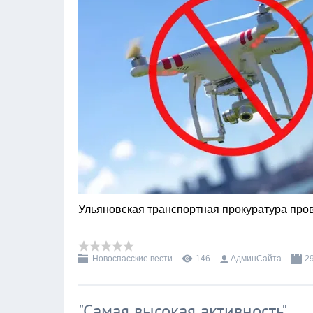
Ульяновская транспортная прокуратура про
Новоспасские вести
146
АдминСайта
2
"Самая высокая активность"