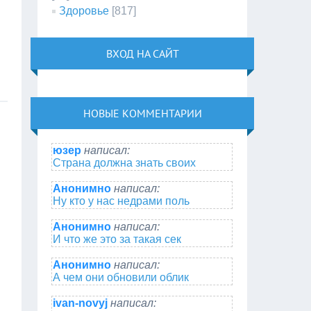
Здоровье
[817]
ВХОД НА САЙТ
НОВЫЕ КОММЕНТАРИИ
юзер
написал:
Страна должна знать своих
Анонимно
написал:
Ну кто у нас недрами поль
Анонимно
написал:
И что же это за такая сек
Анонимно
написал:
А чем они обновили облик
ivan-novyj
написал: