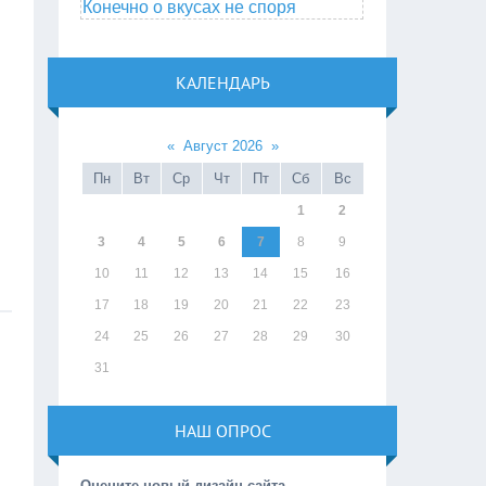
Конечно о вкусах не споря
КАЛЕНДАРЬ
«
Август 2026
»
Пн
Вт
Ср
Чт
Пт
Сб
Вс
1
2
3
4
5
6
7
8
9
10
11
12
13
14
15
16
17
18
19
20
21
22
23
24
25
26
27
28
29
30
31
НАШ ОПРОС
Оцените новый дизайн сайта