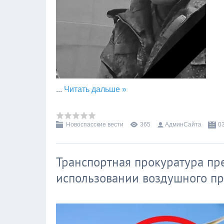
...
Читать дальше »
Новоспасские вести
365
АдминСайта
0
Транспортная прокуратура пр
использовании воздушного пр