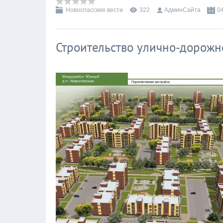
Новоспасские вести
322
АдминСайта
0
Строительство улично-дорожн