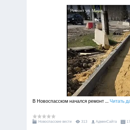
В Новоспасском начался ремонт
...
Читать д
Новоспасские вести
313
АдминСайта
1