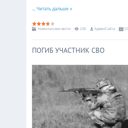
...
Читать дальше »
Новоспасские вести
238
АдминСайта
0
ПОГИБ УЧАСТНИК СВО