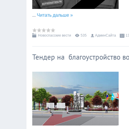
...
Читать дальше »
Новоспасские вести
535
АдминСайта
1
Тендер на благоустройство в