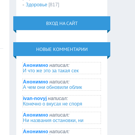
Здоровье
[817]
ВХОД НА САЙТ
НОВЫЕ КОММЕНТАРИИ
Анонимно
написал:
И что же это за такая сек
Анонимно
написал:
А чем они обновили облик
ivan-novyj
написал:
Конечно о вкусах не споря
Анонимно
написал:
Ни названия остановки, ни
Анонимно
написал: