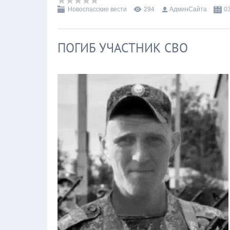
Новоспасские вести
294
АдминСайта
0
ПОГИБ УЧАСТНИК СВО