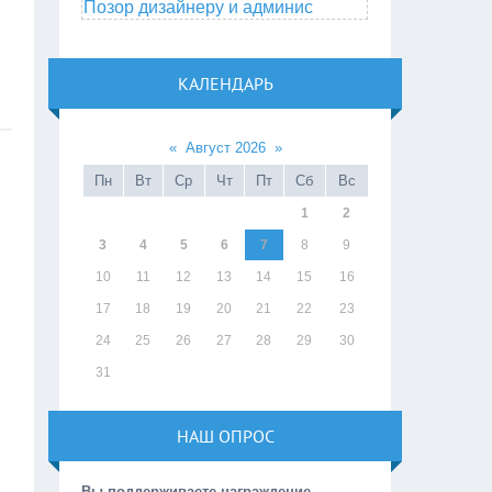
Позор дизайнеру и админис
КАЛЕНДАРЬ
«
Август 2026
»
Пн
Вт
Ср
Чт
Пт
Сб
Вс
1
2
3
4
5
6
7
8
9
10
11
12
13
14
15
16
17
18
19
20
21
22
23
24
25
26
27
28
29
30
31
НАШ ОПРОС
Вы поддерживаете награждение