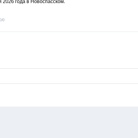
я 2026 года в Новоспасском.
0
/
0