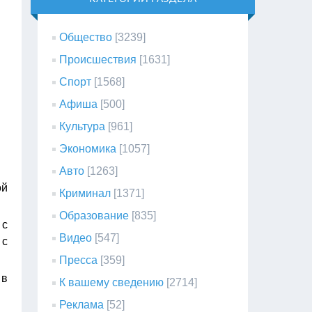
Общество
[3239]
Происшествия
[1631]
Спорт
[1568]
Афиша
[500]
Культура
[961]
Экономика
[1057]
Авто
[1263]
ой
Криминал
[1371]
Образование
[835]
 с
Видео
[547]
 с
Пресса
[359]
 в
К вашему сведению
[2714]
Реклама
[52]