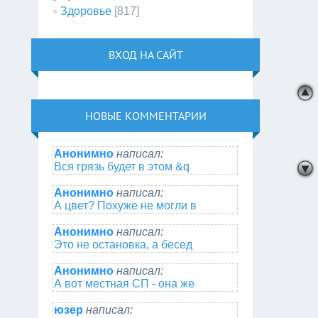
Здоровье
[817]
ВХОД НА САЙТ
НОВЫЕ КОММЕНТАРИИ
Анонимно
написал:
Вся грязь будет в этом &q
Анонимно
написал:
А цвет? Похуже не могли в
Анонимно
написал:
Это не остановка, а бесед
Анонимно
написал:
А вот местная СП - она же
юзер
написал: