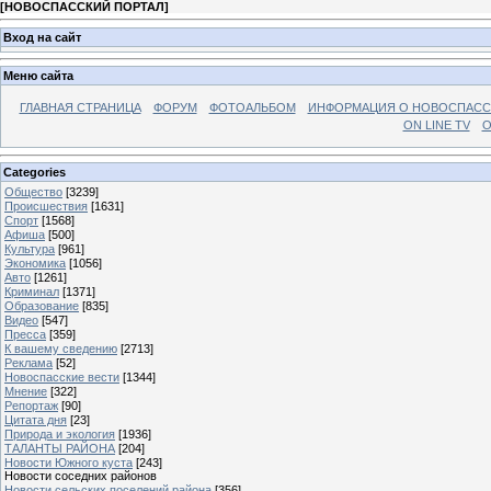
[
НОВОСПАССКИЙ ПОРТАЛ
]
Вход на сайт
Меню сайта
ГЛАВНАЯ СТРАНИЦА
ФОРУМ
ФОТОАЛЬБОМ
ИНФОРМАЦИЯ О НОВОСПАС
ON LINE TV
О
Categories
Общество
[3239]
Происшествия
[1631]
Спорт
[1568]
Афиша
[500]
Культура
[961]
Экономика
[1056]
Авто
[1261]
Криминал
[1371]
Образование
[835]
Видео
[547]
Пресса
[359]
К вашему сведению
[2713]
Реклама
[52]
Новоспасские вести
[1344]
Мнение
[322]
Репортаж
[90]
Цитата дня
[23]
Природа и экология
[1936]
ТАЛАНТЫ РАЙОНА
[204]
Новости Южного куста
[243]
Новости соседних районов
Новости сельских поселений района
[356]