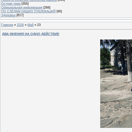
Острая тема
[355]
Официальная информация
[266]
ПО СЛЕДАМ НАШИХ ПУБЛИКАЦИЙ
[65]
Здоровье
[817]
Главная
»
2026
»
Май
»
23
ДВА МНЕНИЯ НА ОДНО ДЕЙСТВИЕ