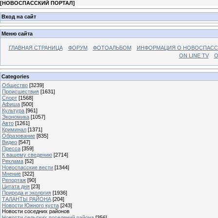
[
НОВОСПАССКИЙ ПОРТАЛ
]
Вход на сайт
Меню сайта
ГЛАВНАЯ СТРАНИЦА
ФОРУМ
ФОТОАЛЬБОМ
ИНФОРМАЦИЯ О НОВОСПАС
ON LINE TV
О
Categories
Общество
[3239]
Происшествия
[1631]
Спорт
[1568]
Афиша
[500]
Культура
[961]
Экономика
[1057]
Авто
[1261]
Криминал
[1371]
Образование
[835]
Видео
[547]
Пресса
[359]
К вашему сведению
[2714]
Реклама
[52]
Новоспасские вести
[1344]
Мнение
[322]
Репортаж
[90]
Цитата дня
[23]
Природа и экология
[1936]
ТАЛАНТЫ РАЙОНА
[204]
Новости Южного куста
[243]
Новости соседних районов
Новости сельских поселений района
[356]