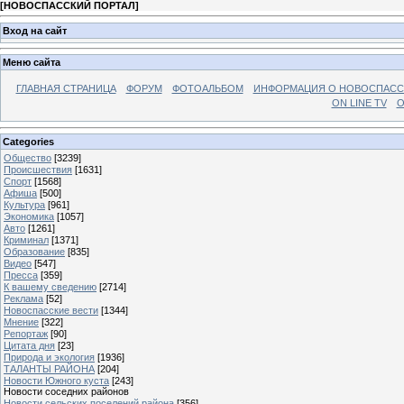
[
НОВОСПАССКИЙ ПОРТАЛ
]
Вход на сайт
Меню сайта
ГЛАВНАЯ СТРАНИЦА
ФОРУМ
ФОТОАЛЬБОМ
ИНФОРМАЦИЯ О НОВОСПАС
ON LINE TV
О
Categories
Общество
[3239]
Происшествия
[1631]
Спорт
[1568]
Афиша
[500]
Культура
[961]
Экономика
[1057]
Авто
[1261]
Криминал
[1371]
Образование
[835]
Видео
[547]
Пресса
[359]
К вашему сведению
[2714]
Реклама
[52]
Новоспасские вести
[1344]
Мнение
[322]
Репортаж
[90]
Цитата дня
[23]
Природа и экология
[1936]
ТАЛАНТЫ РАЙОНА
[204]
Новости Южного куста
[243]
Новости соседних районов
Новости сельских поселений района
[356]