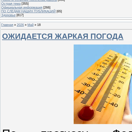
Острая тема
[355]
Официальная информация
[266]
ПО СЛЕДАМ НАШИХ ПУБЛИКАЦИЙ
[65]
Здоровье
[817]
Главная
»
2026
»
Май
»
18
ОЖИДАЕТСЯ ЖАРКАЯ ПОГОДА