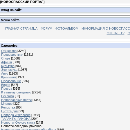
[
НОВОСПАССКИЙ ПОРТАЛ
]
Вход на сайт
Меню сайта
ГЛАВНАЯ СТРАНИЦА
ФОРУМ
ФОТОАЛЬБОМ
ИНФОРМАЦИЯ О НОВОСПАС
ON LINE TV
О
Categories
Общество
[3240]
Происшествия
[1631]
Спорт
[1568]
Афиша
[500]
Культура
[961]
Экономика
[1057]
Авто
[1263]
Криминал
[1371]
Образование
[836]
Видео
[547]
Пресса
[359]
К вашему сведению
[2714]
Реклама
[52]
Новоспасские вести
[1344]
Мнение
[322]
Репортаж
[90]
Цитата дня
[23]
Природа и экология
[1938]
ТАЛАНТЫ РАЙОНА
[204]
Новости Южного куста
[243]
Новости соседних районов
Новости сельских поселений района
[356]