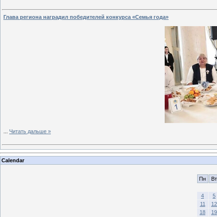
Глава региона наградил победителей конкурса «Семья года»
...
Читать дальше »
Calendar
Пн
Вт
4
5
11
12
18
19