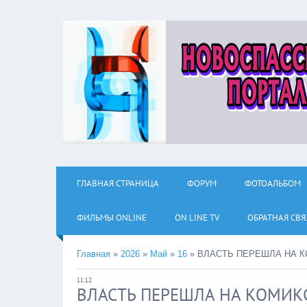
ГЛАВНАЯ СТРАНИЦА
ФОРУМ
ФОТОАЛЬБОМ
ФИЛЬМЫ ОNLINE
ON LINE TV
ОБРАТНАЯ СВЯ
Главная
»
2026
»
Май
»
16
»
ВЛАСТЬ ПЕРЕШЛА НА 
11:12
ВЛАСТЬ ПЕРЕШЛА НА КОМИК