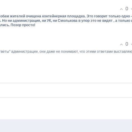
0
лобам жителей очищена контейнерная площадка. Это говорит только одно -
 Но ни администрация, ни УК, ни Смолькова в упор это не видят , а только 
лись. Позор просто!
0
ответы" администрации, они даже не понимают, что этими ответами выставля