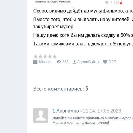
Скоро, видимо дойдёт до мультфильмов, а т
Вместо того, чтобы выявлять нарушителей,
так убирает мусор.
Нашу идею хотя бы им делать скидку в 50% 
Такими комиксами власть делает себя клоунам
Мнение
285
АдминСайта
0.0
/
0
Всего комментариев
:
3
1
• 21:14, 17.05.2026
Анонимно
Давайте вы будете правильно вывозить мусор 
Маразм крепчал, дурдом полнел!