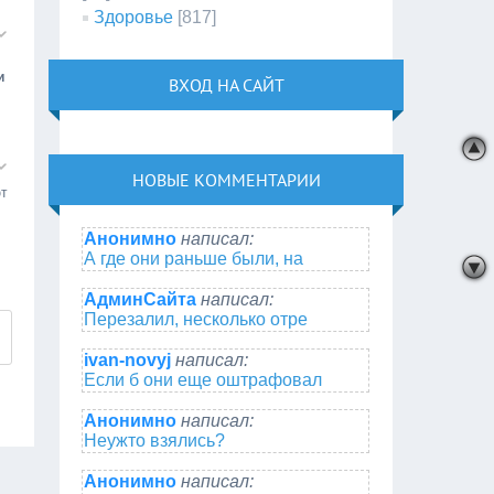
Здоровье
[817]
и
ВХОД НА САЙТ
НОВЫЕ КОММЕНТАРИИ
ют
Анонимно
написал:
А где они раньше были, на
АдминСайта
написал:
Перезалил, несколько отре
ivan-novyj
написал:
Если б они еще оштрафовал
Анонимно
написал:
Неужто взялись?
Анонимно
написал: