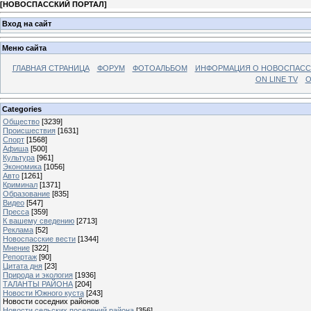
[
НОВОСПАССКИЙ ПОРТАЛ
]
Вход на сайт
Меню сайта
ГЛАВНАЯ СТРАНИЦА
ФОРУМ
ФОТОАЛЬБОМ
ИНФОРМАЦИЯ О НОВОСПАС
ON LINE TV
О
Categories
Общество
[3239]
Происшествия
[1631]
Спорт
[1568]
Афиша
[500]
Культура
[961]
Экономика
[1056]
Авто
[1261]
Криминал
[1371]
Образование
[835]
Видео
[547]
Пресса
[359]
К вашему сведению
[2713]
Реклама
[52]
Новоспасские вести
[1344]
Мнение
[322]
Репортаж
[90]
Цитата дня
[23]
Природа и экология
[1936]
ТАЛАНТЫ РАЙОНА
[204]
Новости Южного куста
[243]
Новости соседних районов
Новости сельских поселений района
[356]