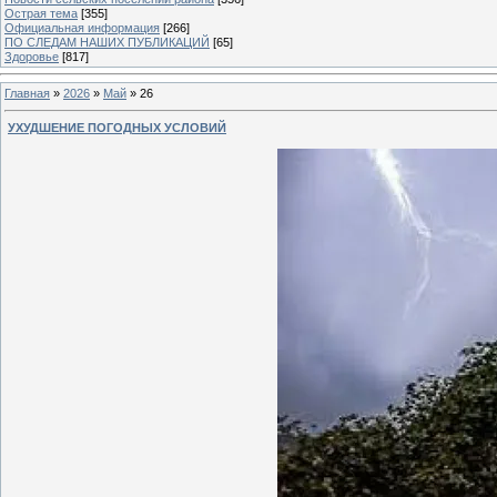
Острая тема
[355]
Официальная информация
[266]
ПО СЛЕДАМ НАШИХ ПУБЛИКАЦИЙ
[65]
Здоровье
[817]
Главная
»
2026
»
Май
»
26
УХУДШЕНИЕ ПОГОДНЫХ УСЛОВИЙ