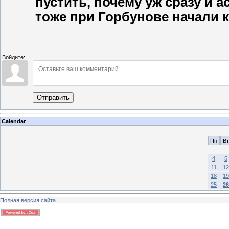
пустить, почему уж сразу и 
тоже при Горбунове начали к
Войдите:
Отправить
Calendar
Пн
Вт
4
5
11
12
18
19
25
26
Полная версия сайта