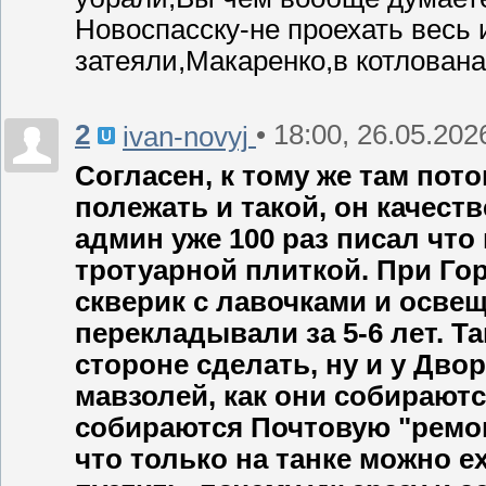
Новоспасску-не проехать весь
затеяли,Макаренко,в котлована
2
• 18:00, 26.05.202
ivan-novyj
Согласен, к тому же там пот
полежать и такой, он качест
админ уже 100 раз писал что 
тротуарной плиткой. При Гор
скверик с лавочками и освещ
перекладывали за 5-6 лет. Т
стороне сделать, ну и у Дво
мавзолей, как они собираютс
собираются Почтовую "ремон
что только на танке можно ех