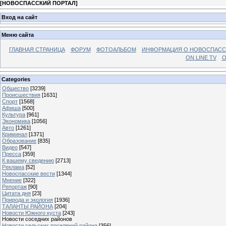
[
НОВОСПАССКИЙ ПОРТАЛ
]
Вход на сайт
Меню сайта
ГЛАВНАЯ СТРАНИЦА
ФОРУМ
ФОТОАЛЬБОМ
ИНФОРМАЦИЯ О НОВОСПАС
ON LINE TV
О
Categories
Общество
[3239]
Происшествия
[1631]
Спорт
[1568]
Афиша
[500]
Культура
[961]
Экономика
[1056]
Авто
[1261]
Криминал
[1371]
Образование
[835]
Видео
[547]
Пресса
[359]
К вашему сведению
[2713]
Реклама
[52]
Новоспасские вести
[1344]
Мнение
[322]
Репортаж
[90]
Цитата дня
[23]
Природа и экология
[1936]
ТАЛАНТЫ РАЙОНА
[204]
Новости Южного куста
[243]
Новости соседних районов
Новости сельских поселений района
[356]