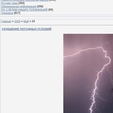
Острая тема
[355]
Официальная информация
[266]
ПО СЛЕДАМ НАШИХ ПУБЛИКАЦИЙ
[65]
Здоровье
[817]
Главная
»
2026
»
Май
»
24
УХУДШЕНИЕ ПОГОДНЫХ УСЛОВИЙ