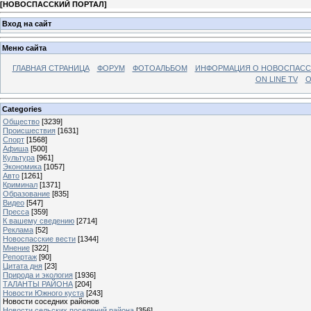
[
НОВОСПАССКИЙ ПОРТАЛ
]
Вход на сайт
Меню сайта
ГЛАВНАЯ СТРАНИЦА
ФОРУМ
ФОТОАЛЬБОМ
ИНФОРМАЦИЯ О НОВОСПАС
ON LINE TV
О
Categories
Общество
[3239]
Происшествия
[1631]
Спорт
[1568]
Афиша
[500]
Культура
[961]
Экономика
[1057]
Авто
[1261]
Криминал
[1371]
Образование
[835]
Видео
[547]
Пресса
[359]
К вашему сведению
[2714]
Реклама
[52]
Новоспасские вести
[1344]
Мнение
[322]
Репортаж
[90]
Цитата дня
[23]
Природа и экология
[1936]
ТАЛАНТЫ РАЙОНА
[204]
Новости Южного куста
[243]
Новости соседних районов
Новости сельских поселений района
[356]