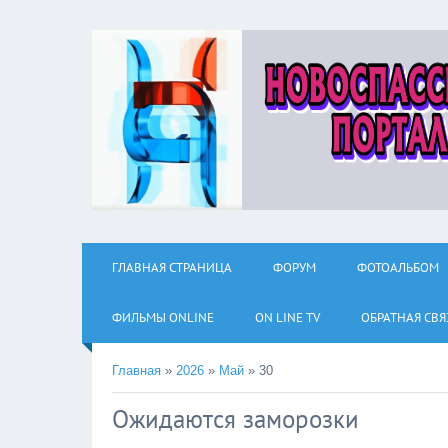
ГЛАВНАЯ СТРАНИЦА
ФОРУМ
ФОТОАЛЬБОМ
ФИЛЬМЫ ОNLINE
ON LINE TV
ОБРАТНАЯ СВЯ
Главная
»
2026
»
Май
»
30
Ожидаются заморозки