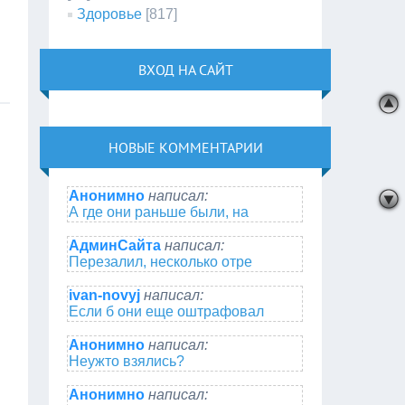
Здоровье
[817]
ВХОД НА САЙТ
НОВЫЕ КОММЕНТАРИИ
Анонимно
написал:
А где они раньше были, на
АдминСайта
написал:
Перезалил, несколько отре
ivan-novyj
написал:
Если б они еще оштрафовал
Анонимно
написал:
Неужто взялись?
Анонимно
написал: