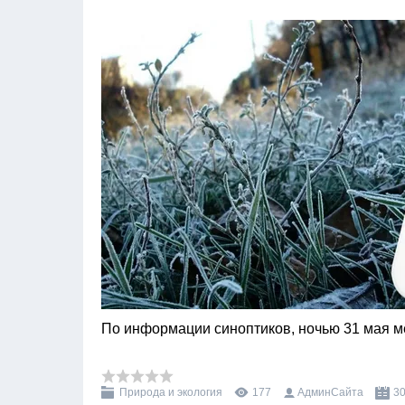
По информации синоптиков, ночью 31 мая м
Природа и экология
177
АдминСайта
30