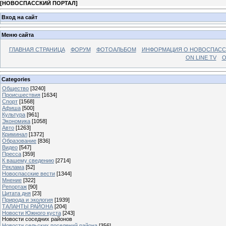
[
НОВОСПАССКИЙ ПОРТАЛ
]
Вход на сайт
Меню сайта
ГЛАВНАЯ СТРАНИЦА
ФОРУМ
ФОТОАЛЬБОМ
ИНФОРМАЦИЯ О НОВОСПАС
ON LINE TV
О
Categories
Общество
[3240]
Происшествия
[1634]
Спорт
[1568]
Афиша
[500]
Культура
[961]
Экономика
[1058]
Авто
[1263]
Криминал
[1372]
Образование
[836]
Видео
[547]
Пресса
[359]
К вашему сведению
[2714]
Реклама
[52]
Новоспасские вести
[1344]
Мнение
[322]
Репортаж
[90]
Цитата дня
[23]
Природа и экология
[1939]
ТАЛАНТЫ РАЙОНА
[204]
Новости Южного куста
[243]
Новости соседних районов
Новости сельских поселений района
[356]