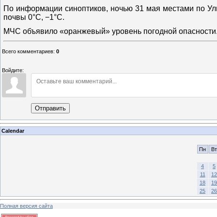
По информации синоптиков, ночью 31 мая местами по Уль
почвы 0°С, −1°С.
МЧС объявило «оранжевый» уровень погодной опасности
Всего комментариев
:
0
Войдите:
Отправить
Calendar
Пн
Вт
4
5
11
12
18
19
25
26
Полная версия сайта