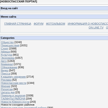
[
НОВОСПАССКИЙ ПОРТАЛ
]
Вход на сайт
Меню сайта
ГЛАВНАЯ СТРАНИЦА
ФОРУМ
ФОТОАЛЬБОМ
ИНФОРМАЦИЯ О НОВОСПАС
ON LINE TV
О
Categories
Общество
[3240]
Происшествия
[1631]
Спорт
[1568]
Афиша
[500]
Культура
[961]
Экономика
[1057]
Авто
[1263]
Криминал
[1371]
Образование
[836]
Видео
[547]
Пресса
[359]
К вашему сведению
[2714]
Реклама
[52]
Новоспасские вести
[1344]
Мнение
[322]
Репортаж
[90]
Цитата дня
[23]
Природа и экология
[1938]
ТАЛАНТЫ РАЙОНА
[204]
Новости Южного куста
[243]
Новости соседних районов
Новости сельских поселений района
[356]