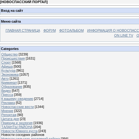
[
НОВОСПАССКИЙ ПОРТАЛ
]
Вход на сайт
Меню сайта
ГЛАВНАЯ СТРАНИЦА
ФОРУМ
ФОТОАЛЬБОМ
ИНФОРМАЦИЯ О НОВОСПАС
ON LINE TV
О
Categories
Общество
[3239]
Происшествия
[1631]
Спорт
[1568]
Афиша
[500]
Культура
[961]
Экономика
[1057]
Авто
[1261]
Криминал
[1371]
Образование
[835]
Видео
[547]
Пресса
[359]
К вашему сведению
[2714]
Реклама
[52]
Новоспасские вести
[1344]
Мнение
[322]
Репортаж
[90]
Цитата дня
[23]
Природа и экология
[1936]
ТАЛАНТЫ РАЙОНА
[204]
Новости Южного куста
[243]
Новости соседних районов
Новости сельских поселений района
[356]