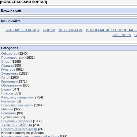
[
НОВОСПАССКИЙ ПОРТАЛ
]
Вход на сайт
Меню сайта
ГЛАВНАЯ СТРАНИЦА
ФОРУМ
ФОТОАЛЬБОМ
ИНФОРМАЦИЯ О НОВОСПАС
ON LINE TV
О
Categories
Общество
[3240]
Происшествия
[1631]
Спорт
[1568]
Афиша
[500]
Культура
[961]
Экономика
[1057]
Авто
[1263]
Криминал
[1371]
Образование
[836]
Видео
[547]
Пресса
[359]
К вашему сведению
[2714]
Реклама
[52]
Новоспасские вести
[1344]
Мнение
[322]
Репортаж
[90]
Цитата дня
[23]
Природа и экология
[1938]
ТАЛАНТЫ РАЙОНА
[204]
Новости Южного куста
[243]
Новости соседних районов
Новости сельских поселений района
[356]