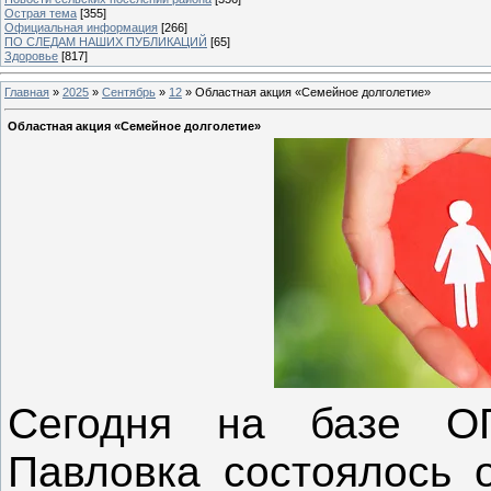
Острая тема
[355]
Официальная информация
[266]
ПО СЛЕДАМ НАШИХ ПУБЛИКАЦИЙ
[65]
Здоровье
[817]
Главная
»
2025
»
Сентябрь
»
12
» Областная акция «Семейное долголетие»
Областная акция «Семейное долголетие»
Сегодня на базе О
Павловка состоялось о