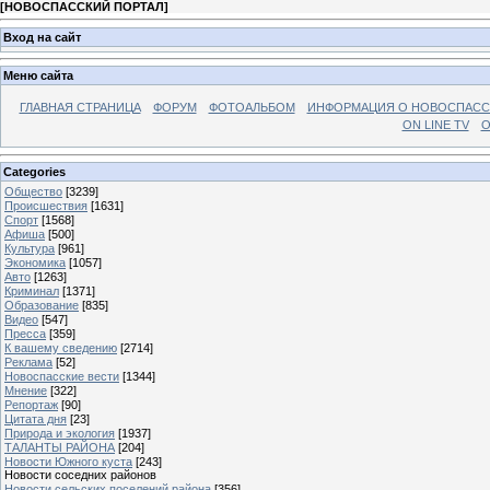
[
НОВОСПАССКИЙ ПОРТАЛ
]
Вход на сайт
Меню сайта
ГЛАВНАЯ СТРАНИЦА
ФОРУМ
ФОТОАЛЬБОМ
ИНФОРМАЦИЯ О НОВОСПАС
ON LINE TV
О
Categories
Общество
[3239]
Происшествия
[1631]
Спорт
[1568]
Афиша
[500]
Культура
[961]
Экономика
[1057]
Авто
[1263]
Криминал
[1371]
Образование
[835]
Видео
[547]
Пресса
[359]
К вашему сведению
[2714]
Реклама
[52]
Новоспасские вести
[1344]
Мнение
[322]
Репортаж
[90]
Цитата дня
[23]
Природа и экология
[1937]
ТАЛАНТЫ РАЙОНА
[204]
Новости Южного куста
[243]
Новости соседних районов
Новости сельских поселений района
[356]