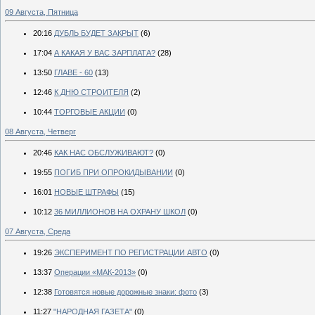
09 Августа, Пятница
20:16
ДУБЛЬ БУДЕТ ЗАКРЫТ
(6)
17:04
А КАКАЯ У ВАС ЗАРПЛАТА?
(28)
13:50
ГЛАВЕ - 60
(13)
12:46
К ДНЮ СТРОИТЕЛЯ
(2)
10:44
ТОРГОВЫЕ АКЦИИ
(0)
08 Августа, Четверг
20:46
КАК НАС ОБСЛУЖИВАЮТ?
(0)
19:55
ПОГИБ ПРИ ОПРОКИДЫВАНИИ
(0)
16:01
НОВЫЕ ШТРАФЫ
(15)
10:12
36 МИЛЛИОНОВ НА ОХРАНУ ШКОЛ
(0)
07 Августа, Среда
19:26
ЭКСПЕРИМЕНТ ПО РЕГИСТРАЦИИ АВТО
(0)
13:37
Опе­ра­ции «МАК-2013»
(0)
12:38
Готовятся новые дорожные знаки: фото
(3)
11:27
"НАРОДНАЯ ГАЗЕТА"
(0)