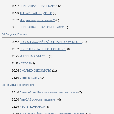
10:37
ПРИГЛАШАЮТ НА ЯРМАРКУ
(2)
10:20
ТРЕБУЮТСЯ ПЕДАГОГИ
(0)
09:02
«Нефтяник» уже чемпион?
(0)
08:51
ПРИГЛАШАЮТ НА "ЛОМЫ - 2013"
(6)
06 Августа, Вторник
20:42
НОВОСПАССКИЙ РАЙОН НА ВТОРОМ МЕСТЕ
(10)
19:52
ПРОСЯТ ПОКА НЕ ВОЛНОВАТЬСЯ
(0)
19:25
МЧС ИНФОРМИРУЕТ
(0)
11:11
ФУТБОЛ
(3)
10:34
СКОЛЬКО ЕЩЁ ЖДАТЬ?
(11)
08:30
С ВЕТЕРКОМ...
(14)
05 Августа, Понедельник
23:40
Алко-рейтинг России: самые пьющие города
(7)
23:30
АвтоВАЗ ускоряет падение !
(0)
21:19
ИТОГИ КОНКУРСА
(6)
20:36
В Ульяновской области хотят возродить пионерию
(14)