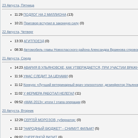
23 Августа, Пятница
11:29
ПОДЛОГ НА 2 МИЛЛИОНА
(13)
10:21
Приговор вступил в законную силу
(0)
22 Августа, Четверг
13:33
АГИТПОЕЗД
(0)
08:30
Автомобиль главы Новоспасского района Александра Вражнова спрово
21 Августа, Среда
14:23
АВАРИЯ В УЛЬЯНОВСКЕ, КАК УТВЕРЖДАЕТСЯ, ПРИ УЧАСТИИ ВРАЖ
11:16
УФАС СЛЕДИТ ЗА ЦЕНАМИ
(0)
11:12
Конкурс «Лучший ветеринарный врач-эпизоотолог, дезинфектор Ульяно
11:02
У ФЕРМЕРА РАБОТАЛ НЕЛЕГАЛ
(11)
09:52
«МАК-2013»: ито­ги I эта­па опе­рации
(0)
20 Августа, Вторник
12:29
СЕРГЕЙ МОРОЗОВ, губернатор:
(0)
11:12
"НАРОДНЫЙ БЮДЖЕТ" - СНИМУТ ФИЛЬМ?
(5)
09:02
ОЧЕРЕДНОЙ ВИЗИТ
(6)