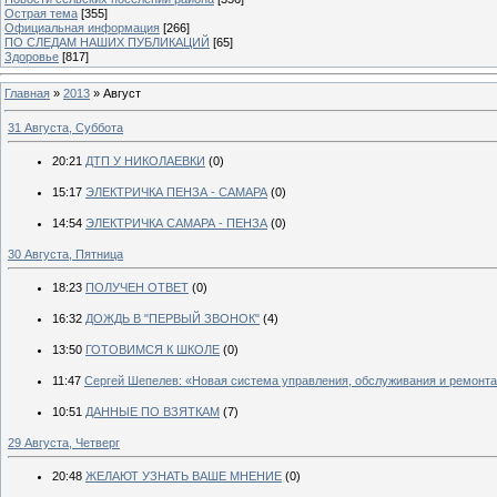
Острая тема
[355]
Официальная информация
[266]
ПО СЛЕДАМ НАШИХ ПУБЛИКАЦИЙ
[65]
Здоровье
[817]
Главная
»
2013
»
Август
31 Августа, Суббота
20:21
ДТП У НИКОЛАЕВКИ
(0)
15:17
ЭЛЕКТРИЧКА ПЕНЗА - САМАРА
(0)
14:54
ЭЛЕКТРИЧКА САМАРА - ПЕНЗА
(0)
30 Августа, Пятница
18:23
ПОЛУЧЕН ОТВЕТ
(0)
16:32
ДОЖДЬ В "ПЕРВЫЙ ЗВОНОК"
(4)
13:50
ГОТОВИМСЯ К ШКОЛЕ
(0)
11:47
Сергей Шепелев: «Новая система управления, обслуживания и ремонта
10:51
ДАННЫЕ ПО ВЗЯТКАМ
(7)
29 Августа, Четверг
20:48
ЖЕЛАЮТ УЗНАТЬ ВАШЕ МНЕНИЕ
(0)