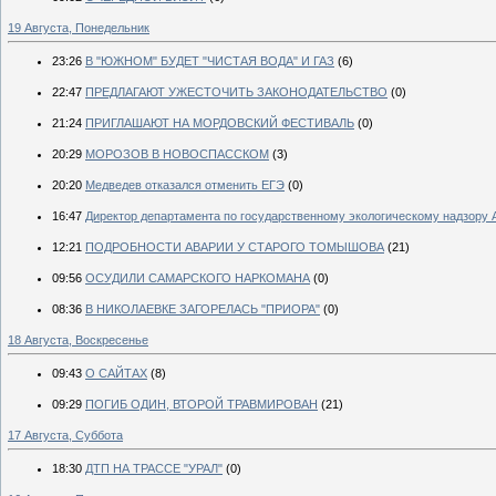
19 Августа, Понедельник
23:26
В "ЮЖНОМ" БУДЕТ "ЧИСТАЯ ВОДА" И ГАЗ
(6)
22:47
ПРЕДЛАГАЮТ УЖЕСТОЧИТЬ ЗАКОНОДАТЕЛЬСТВО
(0)
21:24
ПРИГЛАШАЮТ НА МОРДОВСКИЙ ФЕСТИВАЛЬ
(0)
20:29
МОРОЗОВ В НОВОСПАССКОМ
(3)
20:20
Медведев отказался отменить ЕГЭ
(0)
16:47
Директор департамента по государственному экологическому надзору 
12:21
ПОДРОБНОСТИ АВАРИИ У СТАРОГО ТОМЫШОВА
(21)
09:56
ОСУДИЛИ САМАРСКОГО НАРКОМАНА
(0)
08:36
В НИКОЛАЕВКЕ ЗАГОРЕЛАСЬ "ПРИОРА"
(0)
18 Августа, Воскресенье
09:43
О САЙТАХ
(8)
09:29
ПОГИБ ОДИН, ВТОРОЙ ТРАВМИРОВАН
(21)
17 Августа, Суббота
18:30
ДТП НА ТРАССЕ "УРАЛ"
(0)