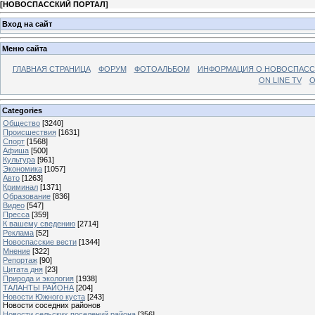
[
НОВОСПАССКИЙ ПОРТАЛ
]
Вход на сайт
Меню сайта
ГЛАВНАЯ СТРАНИЦА
ФОРУМ
ФОТОАЛЬБОМ
ИНФОРМАЦИЯ О НОВОСПАС
ON LINE TV
О
Categories
Общество
[3240]
Происшествия
[1631]
Спорт
[1568]
Афиша
[500]
Культура
[961]
Экономика
[1057]
Авто
[1263]
Криминал
[1371]
Образование
[836]
Видео
[547]
Пресса
[359]
К вашему сведению
[2714]
Реклама
[52]
Новоспасские вести
[1344]
Мнение
[322]
Репортаж
[90]
Цитата дня
[23]
Природа и экология
[1938]
ТАЛАНТЫ РАЙОНА
[204]
Новости Южного куста
[243]
Новости соседних районов
Новости сельских поселений района
[356]