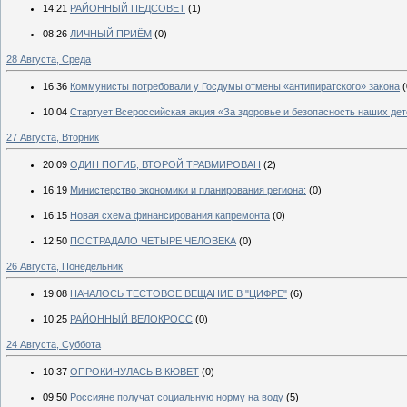
14:21
РАЙОННЫЙ ПЕДСОВЕТ
(1)
08:26
ЛИЧНЫЙ ПРИЁМ
(0)
28 Августа, Среда
16:36
Коммунисты потребовали у Госдумы отмены «антипиратского» закона
(
10:04
Стар­ту­ет Все­рос­сий­ская ак­ция «За здо­ровье и бе­зопас­ность на­ших де­
27 Августа, Вторник
20:09
ОДИН ПОГИБ, ВТОРОЙ ТРАВМИРОВАН
(2)
16:19
Министерство экономики и планирования региона:
(0)
16:15
Новая схема финансирования капремонта
(0)
12:50
ПОСТРАДАЛО ЧЕТЫРЕ ЧЕЛОВЕКА
(0)
26 Августа, Понедельник
19:08
НАЧАЛОСЬ ТЕСТОВОЕ ВЕЩАНИЕ В "ЦИФРЕ"
(6)
10:25
РАЙОННЫЙ ВЕЛОКРОСС
(0)
24 Августа, Суббота
10:37
ОПРОКИНУЛАСЬ В КЮВЕТ
(0)
09:50
Россияне получат социальную норму на воду
(5)