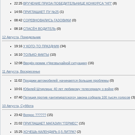
22:25
ВРУЧЕНИЕ ПРИЗА ПОБЕДИТЕЛЬНИЦЕ КОНКУРСА "НП"
(8)
14:55
ПРИГЛАШАЕТ ПУ №25
(1)
08:42
СОРЕВНОВАЛИСЬ ГАЗОВИКИ
(0)
08:18
СПАСЁН ВОДИТЕЛЬ
(0)
12 Августа, Понедельник
19:16
У КОГО-ТО ПРАЗДНИК
(34)
16:10
ТОЛЬКО ФАКТЫ
(10)
12:08
Введён режим «Чрезвычайной ситуации»
(16)
11 Августа, Воскресенье
11:02
Продажи автомобилей: начинаются большие проблемы
(0)
10:01
Юбилей Штирлица: 40 лет любимому телесериалу о войне
(0)
07:40
Петиция против «антипиратского» закона собрала 100 тысяч голосов
(3
10 Августа, Суббота
23:42
Вопрос ??????
(15)
21:02
ПРИГЛАШАЕТ МАГАЗИН "ГЕРМЕС"
(15)
15:25
ХОЧЕШЬ КАЛЕНДАРЬ 0,5 ЛИТРА?
(2)