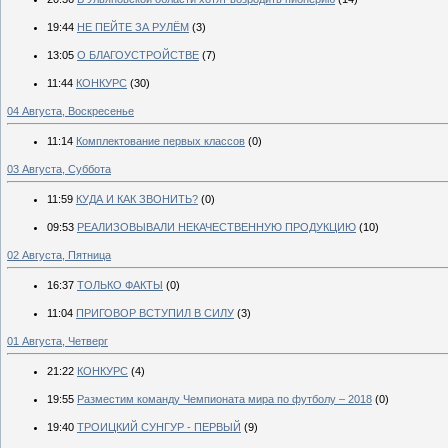
19:44
НЕ ПЕЙТЕ ЗА РУЛЁМ
(3)
13:05
О БЛАГОУСТРОЙСТВЕ
(7)
11:44
КОНКУРС
(30)
04 Августа, Воскресенье
11:14
Комплектование первых классов
(0)
03 Августа, Суббота
11:59
КУДА И КАК ЗВОНИТЬ?
(0)
09:53
РЕАЛИЗОВЫВАЛИ НЕКАЧЕСТВЕННУЮ ПРОДУКЦИЮ
(10)
02 Августа, Пятница
16:37
ТОЛЬКО ФАКТЫ
(0)
11:04
ПРИГОВОР ВСТУПИЛ В СИЛУ
(3)
01 Августа, Четверг
21:22
КОНКУРС
(4)
19:55
Разместим команду Чемпионата мира по футболу – 2018
(0)
19:40
ТРОИЦКИЙ СУНГУР - ПЕРВЫЙ
(9)