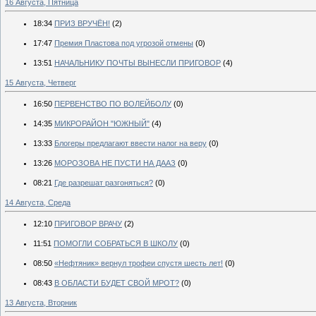
16 Августа, Пятница
18:34
ПРИЗ ВРУЧЁН!
(2)
17:47
Премия Пластова под угрозой отмены
(0)
13:51
НАЧАЛЬНИКУ ПОЧТЫ ВЫНЕСЛИ ПРИГОВОР
(4)
15 Августа, Четверг
16:50
ПЕРВЕНСТВО ПО ВОЛЕЙБОЛУ
(0)
14:35
МИКРОРАЙОН "ЮЖНЫЙ"
(4)
13:33
Блогеры предлагают ввести налог на веру
(0)
13:26
МОРОЗОВА НЕ ПУСТИ НА ДААЗ
(0)
08:21
Где разрешат разгоняться?
(0)
14 Августа, Среда
12:10
ПРИГОВОР ВРАЧУ
(2)
11:51
ПОМОГЛИ СОБРАТЬСЯ В ШКОЛУ
(0)
08:50
«Нефтяник» вернул трофеи спустя шесть лет!
(0)
08:43
В ОБЛАСТИ БУДЕТ СВОЙ МРОТ?
(0)
13 Августа, Вторник