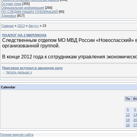
Острая тема
[355]
Официальная информация
[266]
ПО СЛЕДАМ НАШИХ ПУБЛИКАЦИЙ
[65]
Здоровье
[817]
Главная
»
2013
»
Август
»
23
ПОДЛОГ НА 2 МИЛЛИОНА
Следственным отделом МО МВД России «Новоспасский» в
организованной группой.
В конце 2012 года к сотрудникам управления экономическ
Приговор вступил в законную силу
...
Читать дальше »
Calendar
Пн
Вт
5
6
12
13
19
20
26
27
Полная версия сайта