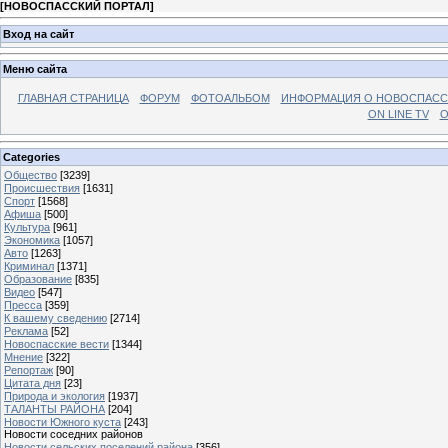
[
НОВОСПАССКИЙ ПОРТАЛ
]
Вход на сайт
Меню сайта
ГЛАВНАЯ СТРАНИЦА
ФОРУМ
ФОТОАЛЬБОМ
ИНФОРМАЦИЯ О НОВОСПАС
ON LINE TV
О
Categories
Общество
[3239]
Происшествия
[1631]
Спорт
[1568]
Афиша
[500]
Культура
[961]
Экономика
[1057]
Авто
[1263]
Криминал
[1371]
Образование
[835]
Видео
[547]
Пресса
[359]
К вашему сведению
[2714]
Реклама
[52]
Новоспасские вести
[1344]
Мнение
[322]
Репортаж
[90]
Цитата дня
[23]
Природа и экология
[1937]
ТАЛАНТЫ РАЙОНА
[204]
Новости Южного куста
[243]
Новости соседних районов
Новости сельских поселений района
[356]