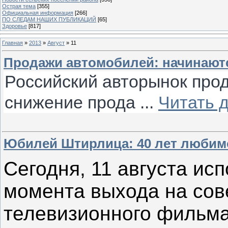
Острая тема
[355]
Официальная информация
[266]
ПО СЛЕДАМ НАШИХ ПУБЛИКАЦИЙ
[65]
Здоровье
[817]
Главная
»
2013
»
Август
»
11
Продажи автомобилей: начинаю
Российский авторынок прод
снижение прода
...
Читать 
Юбилей Штирлица: 40 лет любим
Сегодня, 11 августа исп
момента выхода на сов
телевизионного фильма