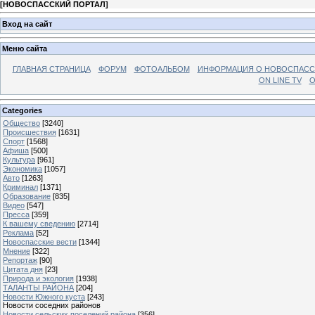
[
НОВОСПАССКИЙ ПОРТАЛ
]
Вход на сайт
Меню сайта
ГЛАВНАЯ СТРАНИЦА
ФОРУМ
ФОТОАЛЬБОМ
ИНФОРМАЦИЯ О НОВОСПАС
ON LINE TV
О
Categories
Общество
[3240]
Происшествия
[1631]
Спорт
[1568]
Афиша
[500]
Культура
[961]
Экономика
[1057]
Авто
[1263]
Криминал
[1371]
Образование
[835]
Видео
[547]
Пресса
[359]
К вашему сведению
[2714]
Реклама
[52]
Новоспасские вести
[1344]
Мнение
[322]
Репортаж
[90]
Цитата дня
[23]
Природа и экология
[1938]
ТАЛАНТЫ РАЙОНА
[204]
Новости Южного куста
[243]
Новости соседних районов
Новости сельских поселений района
[356]