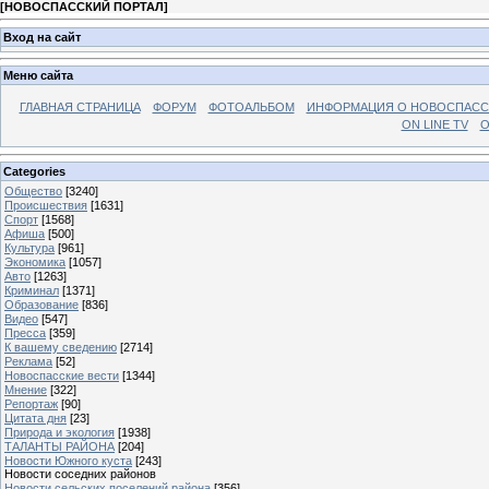
[
НОВОСПАССКИЙ ПОРТАЛ
]
Вход на сайт
Меню сайта
ГЛАВНАЯ СТРАНИЦА
ФОРУМ
ФОТОАЛЬБОМ
ИНФОРМАЦИЯ О НОВОСПАС
ON LINE TV
О
Categories
Общество
[3240]
Происшествия
[1631]
Спорт
[1568]
Афиша
[500]
Культура
[961]
Экономика
[1057]
Авто
[1263]
Криминал
[1371]
Образование
[836]
Видео
[547]
Пресса
[359]
К вашему сведению
[2714]
Реклама
[52]
Новоспасские вести
[1344]
Мнение
[322]
Репортаж
[90]
Цитата дня
[23]
Природа и экология
[1938]
ТАЛАНТЫ РАЙОНА
[204]
Новости Южного куста
[243]
Новости соседних районов
Новости сельских поселений района
[356]