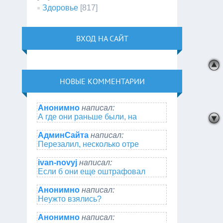
Здоровье
[817]
ВХОД НА САЙТ
НОВЫЕ КОММЕНТАРИИ
Анонимно
написал:
А где они раньше были, на
АдминСайта
написал:
Перезалил, несколько отре
ivan-novyj
написал:
Если б они еще оштрафовал
Анонимно
написал:
Неужто взялись?
Анонимно
написал: