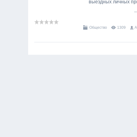
выездных личных при
.
Общество
1309
А