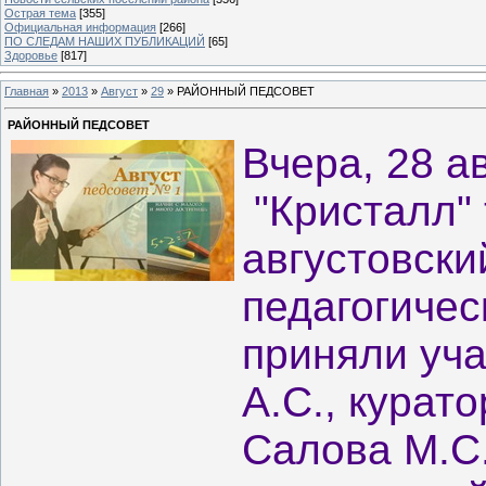
Острая тема
[355]
Официальная информация
[266]
ПО СЛЕДАМ НАШИХ ПУБЛИКАЦИЙ
[65]
Здоровье
[817]
Главная
»
2013
»
Август
»
29
» РАЙОННЫЙ ПЕДСОВЕТ
РАЙОННЫЙ ПЕДСОВЕТ
Вчера, 28 а
"Кристалл"
августовск
педагогичес
приняли уча
А.С., курат
Салова М.С.