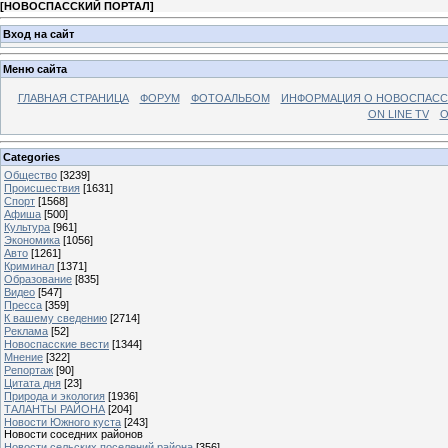
[
НОВОСПАССКИЙ ПОРТАЛ
]
Вход на сайт
Меню сайта
ГЛАВНАЯ СТРАНИЦА
ФОРУМ
ФОТОАЛЬБОМ
ИНФОРМАЦИЯ О НОВОСПАС
ON LINE TV
О
Categories
Общество
[3239]
Происшествия
[1631]
Спорт
[1568]
Афиша
[500]
Культура
[961]
Экономика
[1056]
Авто
[1261]
Криминал
[1371]
Образование
[835]
Видео
[547]
Пресса
[359]
К вашему сведению
[2714]
Реклама
[52]
Новоспасские вести
[1344]
Мнение
[322]
Репортаж
[90]
Цитата дня
[23]
Природа и экология
[1936]
ТАЛАНТЫ РАЙОНА
[204]
Новости Южного куста
[243]
Новости соседних районов
Новости сельских поселений района
[356]