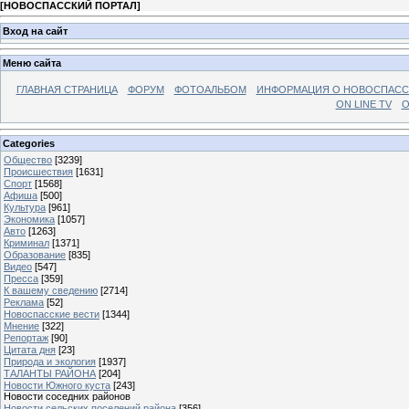
[
НОВОСПАССКИЙ ПОРТАЛ
]
Вход на сайт
Меню сайта
ГЛАВНАЯ СТРАНИЦА
ФОРУМ
ФОТОАЛЬБОМ
ИНФОРМАЦИЯ О НОВОСПАС
ON LINE TV
О
Categories
Общество
[3239]
Происшествия
[1631]
Спорт
[1568]
Афиша
[500]
Культура
[961]
Экономика
[1057]
Авто
[1263]
Криминал
[1371]
Образование
[835]
Видео
[547]
Пресса
[359]
К вашему сведению
[2714]
Реклама
[52]
Новоспасские вести
[1344]
Мнение
[322]
Репортаж
[90]
Цитата дня
[23]
Природа и экология
[1937]
ТАЛАНТЫ РАЙОНА
[204]
Новости Южного куста
[243]
Новости соседних районов
Новости сельских поселений района
[356]