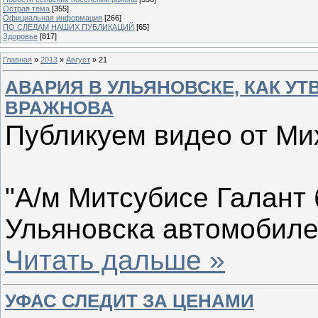
Острая тема
[355]
Официальная информация
[266]
ПО СЛЕДАМ НАШИХ ПУБЛИКАЦИЙ
[65]
Здоровье
[817]
Главная
»
2013
»
Август
»
21
АВАРИЯ В УЛЬЯНОВСКЕ, КАК УТ
ВРАЖНОВА
Публикуем видео от Ми
"А/м Митсубисе Галант 
Ульяновска автомобиле
Читать дальше »
УФАС СЛЕДИТ ЗА ЦЕНАМИ