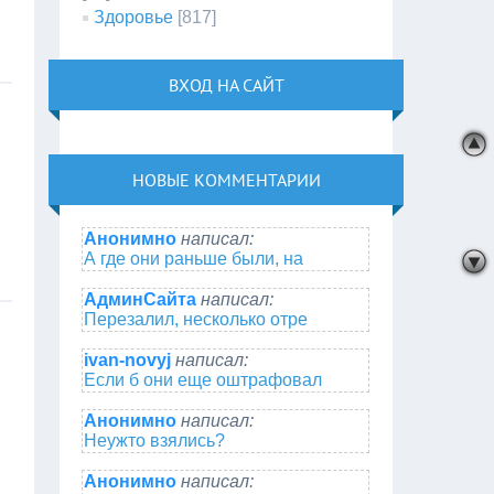
Здоровье
[817]
ВХОД НА САЙТ
НОВЫЕ КОММЕНТАРИИ
Анонимно
написал:
А где они раньше были, на
АдминСайта
написал:
Перезалил, несколько отре
ivan-novyj
написал:
Если б они еще оштрафовал
Анонимно
написал:
Неужто взялись?
Анонимно
написал: