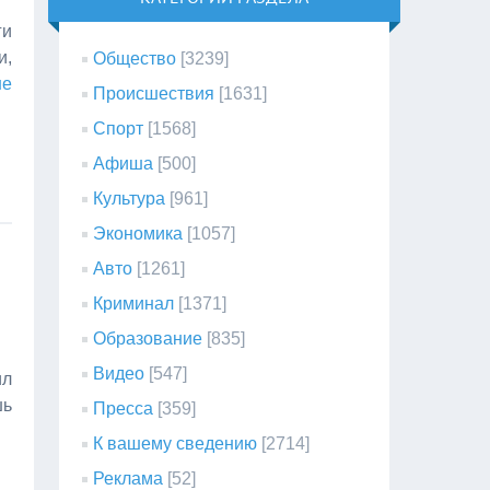
ги
и,
Общество
[3239]
ше
Происшествия
[1631]
Спорт
[1568]
Афиша
[500]
Культура
[961]
Экономика
[1057]
Авто
[1261]
Криминал
[1371]
Образование
[835]
Видео
[547]
ил
шь
Пресса
[359]
К вашему сведению
[2714]
Реклама
[52]