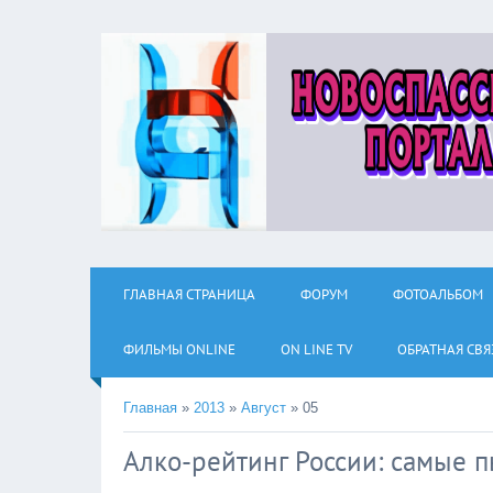
ГЛАВНАЯ СТРАНИЦА
ФОРУМ
ФОТОАЛЬБОМ
ФИЛЬМЫ ОNLINE
ON LINE TV
ОБРАТНАЯ СВЯ
Главная
»
2013
»
Август
»
05
Алко-рейтинг России: самые 