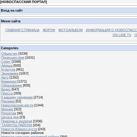
[
НОВОСПАССКИЙ ПОРТАЛ
]
Вход на сайт
Меню сайта
ГЛАВНАЯ СТРАНИЦА
ФОРУМ
ФОТОАЛЬБОМ
ИНФОРМАЦИЯ О НОВОСПАС
ON LINE TV
О
Categories
Общество
[3239]
Происшествия
[1631]
Спорт
[1568]
Афиша
[500]
Культура
[961]
Экономика
[1057]
Авто
[1262]
Криминал
[1371]
Образование
[835]
Видео
[547]
Пресса
[359]
К вашему сведению
[2714]
Реклама
[52]
Новоспасские вести
[1344]
Мнение
[322]
Репортаж
[90]
Цитата дня
[23]
Природа и экология
[1936]
ТАЛАНТЫ РАЙОНА
[204]
Новости Южного куста
[243]
Новости соседних районов
Новости сельских поселений района
[356]