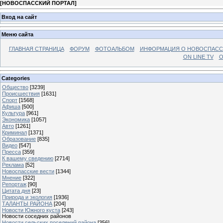
[
НОВОСПАССКИЙ ПОРТАЛ
]
Вход на сайт
Меню сайта
ГЛАВНАЯ СТРАНИЦА
ФОРУМ
ФОТОАЛЬБОМ
ИНФОРМАЦИЯ О НОВОСПАС
ON LINE TV
О
Categories
Общество
[3239]
Происшествия
[1631]
Спорт
[1568]
Афиша
[500]
Культура
[961]
Экономика
[1057]
Авто
[1261]
Криминал
[1371]
Образование
[835]
Видео
[547]
Пресса
[359]
К вашему сведению
[2714]
Реклама
[52]
Новоспасские вести
[1344]
Мнение
[322]
Репортаж
[90]
Цитата дня
[23]
Природа и экология
[1936]
ТАЛАНТЫ РАЙОНА
[204]
Новости Южного куста
[243]
Новости соседних районов
Новости сельских поселений района
[356]