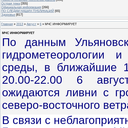
Острая тема
[355]
Официальная информация
[266]
ПО СЛЕДАМ НАШИХ ПУБЛИКАЦИЙ
[65]
Здоровье
[817]
Главная
»
2013
»
Август
»
6
» МЧС ИНФОРМИРУЕТ
МЧС ИНФОРМИРУЕТ
По данным Ульяновск
гидрометеорологии и
среды, в ближайшие 1
20.00-22.00 6 авгу
ожидаются ливни с гро
северо-восточного вет
В связи с неблагоприя