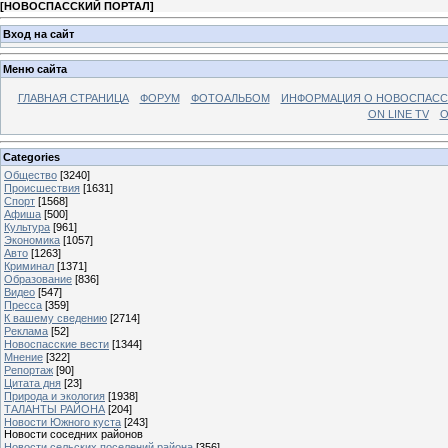
[
НОВОСПАССКИЙ ПОРТАЛ
]
Вход на сайт
Меню сайта
ГЛАВНАЯ СТРАНИЦА
ФОРУМ
ФОТОАЛЬБОМ
ИНФОРМАЦИЯ О НОВОСПАС
ON LINE TV
О
Categories
Общество
[3240]
Происшествия
[1631]
Спорт
[1568]
Афиша
[500]
Культура
[961]
Экономика
[1057]
Авто
[1263]
Криминал
[1371]
Образование
[836]
Видео
[547]
Пресса
[359]
К вашему сведению
[2714]
Реклама
[52]
Новоспасские вести
[1344]
Мнение
[322]
Репортаж
[90]
Цитата дня
[23]
Природа и экология
[1938]
ТАЛАНТЫ РАЙОНА
[204]
Новости Южного куста
[243]
Новости соседних районов
Новости сельских поселений района
[356]