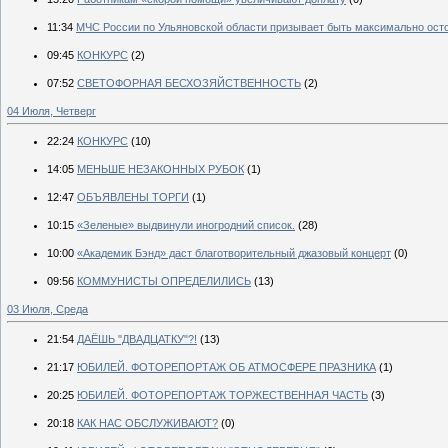
11:34
МЧС России по Ульяновской области призывает быть максимально осто
09:45
КОНКУРС
(2)
07:52
СВЕТОФОРНАЯ БЕСХОЗЯЙСТВЕННОСТЬ
(2)
04 Июля, Четверг
22:24
КОНКУРС
(10)
14:05
МЕНЬШЕ НЕЗАКОННЫХ РУБОК
(1)
12:47
ОБЪЯВЛЕНЫ ТОРГИ
(1)
10:15
«Зеленые» выдвинули иногродний список.
(28)
10:00
«Академик Бэнд» даст благотворительный джазовый концерт
(0)
09:56
КОММУНИСТЫ ОПРЕДЕЛИЛИСЬ
(13)
03 Июля, Среда
21:54
ДАЁШЬ "ДВАДЦАТКУ"?!
(13)
21:17
ЮБИЛЕЙ. ФОТОРЕПОРТАЖ ОБ АТМОСФЕРЕ ПРАЗНИКА
(1)
20:25
ЮБИЛЕЙ. ФОТОРЕПОРТАЖ ТОРЖЕСТВЕННАЯ ЧАСТЬ
(3)
20:18
КАК НАС ОБСЛУЖИВАЮТ?
(0)