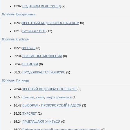
12:02
ПОДАРИЛИ ВЕЛОСИПЕД
(2)
07 Июля, Воскресенье
15:48
КРЕСТНЫЙ ХОД В НОВОСПАССКОМ
(0)
13:18
Вот мы и в ВТО
(12)
06 Июля, Суббота
16:23
ФУТБОЛ
(8)
09:34
ВЫЯВЛЕНЫ НАРУШЕНИЯ
(0)
08:49
ПЕТИЦИЯ
(0)
08:35
ПРОДОЛЖАЕТСЯ КОНКУРС
(5)
05 Июля, Пятница
20:44
КРЕСНЫЙ ХОД В КРАСНОСЕЛЬСКЕ
(0)
16:55
Лучшее, к чему надо стремиться
(1)
16:47
ВЫБОРАМ - ПРОКУРОРСКИЙ НАДЗОР
(3)
15:32
ТУРСЛЁТ
(1)
15:24
ПРИГЛАШАЮТ УЧИТЬСЯ
(0)
15:20
Работникам «скорой помощи» увеличивают доплату
(0)