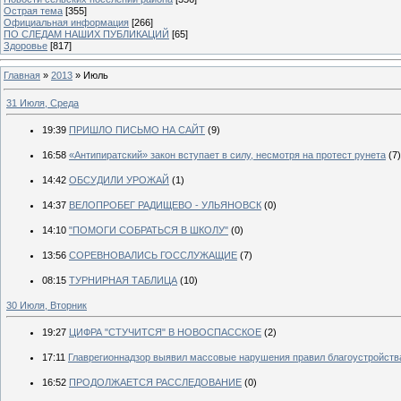
Острая тема
[355]
Официальная информация
[266]
ПО СЛЕДАМ НАШИХ ПУБЛИКАЦИЙ
[65]
Здоровье
[817]
Главная
»
2013
»
Июль
31 Июля, Среда
19:39
ПРИШЛО ПИСЬМО НА САЙТ
(9)
16:58
«Антипиратский» закон вступает в силу, несмотря на протест рунета
(7)
14:42
ОБСУДИЛИ УРОЖАЙ
(1)
14:37
ВЕЛОПРОБЕГ РАДИЩЕВО - УЛЬЯНОВСК
(0)
14:10
"ПОМОГИ СОБРАТЬСЯ В ШКОЛУ"
(0)
13:56
СОРЕВНОВАЛИСЬ ГОССЛУЖАЩИЕ
(7)
08:15
ТУРНИРНАЯ ТАБЛИЦА
(10)
30 Июля, Вторник
19:27
ЦИФРА "СТУЧИТСЯ" В НОВОСПАССКОЕ
(2)
17:11
Главрегионнадзор выявил массовые нарушения правил благоустройств
16:52
ПРОДОЛЖАЕТСЯ РАССЛЕДОВАНИЕ
(0)