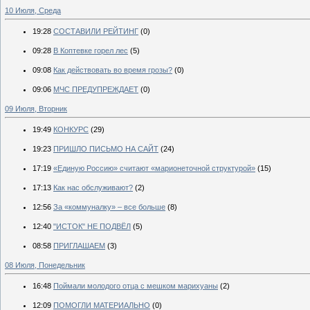
10 Июля, Среда
19:28
СОСТАВИЛИ РЕЙТИНГ
(0)
09:28
В Коптевке горел лес
(5)
09:08
Как действовать во время грозы?
(0)
09:06
МЧС ПРЕДУПРЕЖДАЕТ
(0)
09 Июля, Вторник
19:49
КОНКУРС
(29)
19:23
ПРИШЛО ПИСЬМО НА САЙТ
(24)
17:19
«Единую Россию» считают «марионеточной структурой»
(15)
17:13
Как нас обслуживают?
(2)
12:56
За «коммуналку» – все больше
(8)
12:40
"ИСТОК" НЕ ПОДВЁЛ
(5)
08:58
ПРИГЛАШАЕМ
(3)
08 Июля, Понедельник
16:48
Поймали молодого отца с мешком марихуаны
(2)
12:09
ПОМОГЛИ МАТЕРИАЛЬНО
(0)