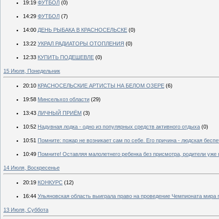
19:19
ФУТБОЛ
(0)
14:29
ФУТБОЛ
(7)
14:00
ДЕНЬ РЫБАКА В КРАСНОСЕЛЬСКЕ
(0)
13:22
УКРАЛ РАДИАТОРЫ ОТОПЛЕНИЯ
(0)
12:33
КУПИТЬ ПОДЕШЕВЛЕ
(0)
15 Июля, Понедельник
20:10
КРАСНОСЕЛЬСКИЕ АРТИСТЫ НА БЕЛОМ ОЗЕРЕ
(6)
19:58
Минсельхоз области
(29)
13:43
ЛИЧНЫЙ ПРИЁМ
(3)
10:52
Надувная лодка - одно из популярных средств активного отдыха
(0)
10:51
Помните: пожар не возникает сам по себе. Его причина - людская бесп
10:49
Помните! Оставляя малолетнего ребенка без присмотра, родители уже 
14 Июля, Воскресенье
20:19
КОНКУРС
(12)
16:44
Ульяновская область выиграла право на проведение Чемпионата мира п
13 Июля, Суббота