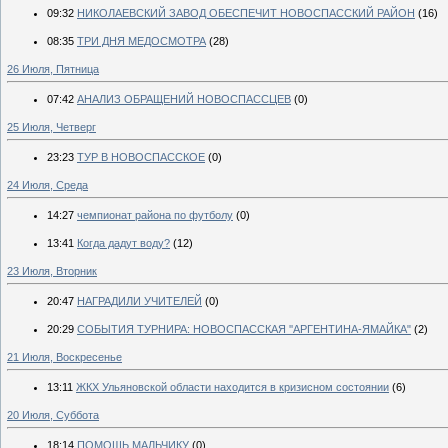
09:32
НИКОЛАЕВСКИЙ ЗАВОД ОБЕСПЕЧИТ НОВОСПАССКИЙ РАЙОН
(16)
08:35
ТРИ ДНЯ МЕДОСМОТРА
(28)
26 Июля, Пятница
07:42
АНАЛИЗ ОБРАЩЕНИЙ НОВОСПАССЦЕВ
(0)
25 Июля, Четверг
23:23
ТУР В НОВОСПАССКОЕ
(0)
24 Июля, Среда
14:27
чемпионат района по футболу
(0)
13:41
Когда дадут воду?
(12)
23 Июля, Вторник
20:47
НАГРАДИЛИ УЧИТЕЛЕЙ
(0)
20:29
СОБЫТИЯ ТУРНИРА: НОВОСПАССКАЯ ''АРГЕНТИНА-ЯМАЙКА"
(2)
21 Июля, Воскресенье
13:11
ЖКХ Ульяновской области находится в кризисном состоянии
(6)
20 Июля, Суббота
18:14
ПОМОЩЬ МАЛЬЧИКУ
(0)