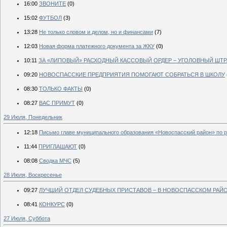
16:00
ЗВОНИТЕ
(0)
15:02
ФУТБОЛ
(3)
13:28
Не только словом и делом, но и финансами
(7)
12:03
Новая форма платежного документа за ЖКУ
(0)
10:11
ЗА «ЛИПОВЫЙ» РАСХОДНЫЙ КАССОВЫЙ ОРДЕР – УГОЛОВНЫЙ ШТР
09:20
НОВОСПАССКИЕ ПРЕДПРИЯТИЯ ПОМОГАЮТ СОБРАТЬСЯ В ШКОЛУ
08:30
ТОЛЬКО ФАКТЫ
(0)
08:27
ВАС ПРИМУТ
(0)
29 Июля, Понедельник
12:18
Письмо главе муниципального образования «Новоспасский район» по 
11:44
ПРИГЛАШАЮТ
(0)
08:08
Сводка МЧС
(5)
28 Июля, Воскресенье
09:27
ЛУЧШИЙ ОТДЕЛ СУДЕБНЫХ ПРИСТАВОВ – В НОВОСПАССКОМ РАЙ
08:41
КОНКУРС
(0)
27 Июля, Суббота