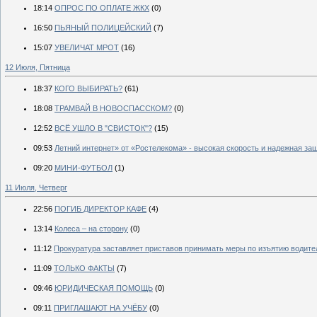
18:14
ОПРОС ПО ОПЛАТЕ ЖКХ
(0)
16:50
ПЬЯНЫЙ ПОЛИЦЕЙСКИЙ
(7)
15:07
УВЕЛИЧАТ МРОТ
(16)
12 Июля, Пятница
18:37
КОГО ВЫБИРАТЬ?
(61)
18:08
ТРАМВАЙ В НОВОСПАССКОМ?
(0)
12:52
ВСЁ УШЛО В "СВИСТОК"?
(15)
09:53
Летний интернет» от «Ростелекома» - высокая скорость и надежная за
09:20
МИНИ-ФУТБОЛ
(1)
11 Июля, Четверг
22:56
ПОГИБ ДИРЕКТОР КАФЕ
(4)
13:14
Колеса – на сторону
(0)
11:12
Прокуратура заставляет приставов принимать меры по изъятию водите
11:09
ТОЛЬКО ФАКТЫ
(7)
09:46
ЮРИДИЧЕСКАЯ ПОМОЩЬ
(0)
09:11
ПРИГЛАШАЮТ НА УЧЁБУ
(0)