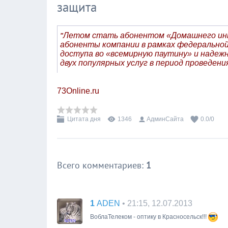
защита
Летом стать абонентом «Домашнего инт
"
абоненты компании в рамках федерально
доступа во «всемирную паутину» и наде
двух популярных услуг в период проведения
73Online.ru
Цитата дня
1346
АдминСайта
0.0
/
0
Всего комментариев
:
1
1
• 21:15, 12.07.2013
ADEN
ВоблаТелеком - оптику в Красносельск!!!