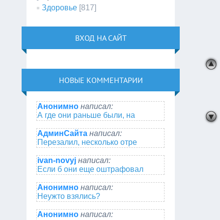
Здоровье
[817]
ВХОД НА САЙТ
НОВЫЕ КОММЕНТАРИИ
Анонимно
написал:
А где они раньше были, на
АдминСайта
написал:
Перезалил, несколько отре
ivan-novyj
написал:
Если б они еще оштрафовал
Анонимно
написал:
Неужто взялись?
Анонимно
написал: