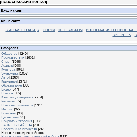
[
НОВОСПАССКИЙ ПОРТАЛ
]
Вход на сайт
Меню сайта
ГЛАВНАЯ СТРАНИЦА
ФОРУМ
ФОТОАЛЬБОМ
ИНФОРМАЦИЯ О НОВОСПАС
ON LINE TV
О
Categories
Общество
[3240]
Происшествия
[1631]
Спорт
[1568]
Афиша
[500]
Культура
[961]
Экономика
[1057]
Авто
[1263]
Криминал
[1371]
Образование
[836]
Видео
[547]
Пресса
[359]
К вашему сведению
[2714]
Реклама
[52]
Новоспасские вести
[1344]
Мнение
[322]
Репортаж
[90]
Цитата дня
[23]
Природа и экология
[1938]
ТАЛАНТЫ РАЙОНА
[204]
Новости Южного куста
[243]
Новости соседних районов
Новости сельских поселений района
[356]