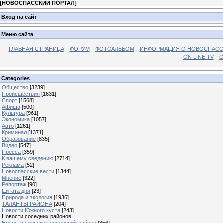
[
НОВОСПАССКИЙ ПОРТАЛ
]
Вход на сайт
Меню сайта
ГЛАВНАЯ СТРАНИЦА
ФОРУМ
ФОТОАЛЬБОМ
ИНФОРМАЦИЯ О НОВОСПАС
ON LINE TV
О
Categories
Общество
[3239]
Происшествия
[1631]
Спорт
[1568]
Афиша
[500]
Культура
[961]
Экономика
[1057]
Авто
[1261]
Криминал
[1371]
Образование
[835]
Видео
[547]
Пресса
[359]
К вашему сведению
[2714]
Реклама
[52]
Новоспасские вести
[1344]
Мнение
[322]
Репортаж
[90]
Цитата дня
[23]
Природа и экология
[1936]
ТАЛАНТЫ РАЙОНА
[204]
Новости Южного куста
[243]
Новости соседних районов
Новости сельских поселений района
[356]