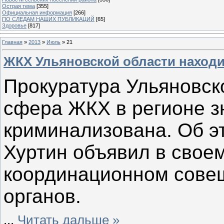
Острая тема
[355]
Официальная информация
[266]
ПО СЛЕДАМ НАШИХ ПУБЛИКАЦИЙ
[65]
Здоровье
[817]
Главная
»
2013
»
Июль
»
21
ЖКХ Ульяновской области находи
Прокуратура Ульяновско
сфера ЖКХ в регионе з
криминализована. Об э
Хуртин объявил в свое
координационном сове
органов.
...
Читать дальше »