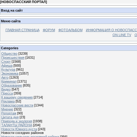
[
НОВОСПАССКИЙ ПОРТАЛ
]
Вход на сайт
Меню сайта
ГЛАВНАЯ СТРАНИЦА
ФОРУМ
ФОТОАЛЬБОМ
ИНФОРМАЦИЯ О НОВОСПАС
ON LINE TV
О
Categories
Общество
[3239]
Происшествия
[1631]
Спорт
[1568]
Афиша
[500]
Культура
[961]
Экономика
[1057]
Авто
[1263]
Криминал
[1371]
Образование
[835]
Видео
[547]
Пресса
[359]
К вашему сведению
[2714]
Реклама
[52]
Новоспасские вести
[1344]
Мнение
[322]
Репортаж
[90]
Цитата дня
[23]
Природа и экология
[1938]
ТАЛАНТЫ РАЙОНА
[204]
Новости Южного куста
[243]
Новости соседних районов
Новости сельских поселений района
[356]