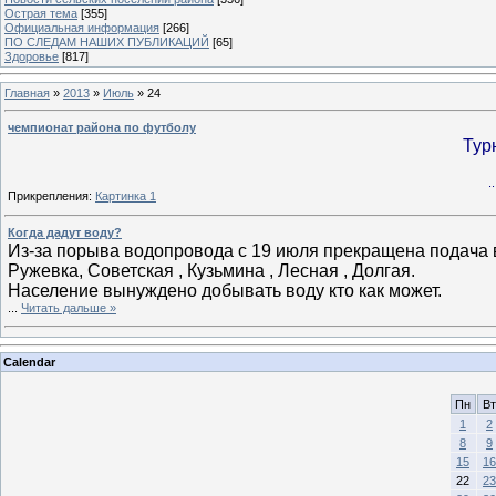
Острая тема
[355]
Официальная информация
[266]
ПО СЛЕДАМ НАШИХ ПУБЛИКАЦИЙ
[65]
Здоровье
[817]
Главная
»
2013
»
Июль
»
24
чемпионат района по футболу
Тур
.
Прикрепления:
Картинка 1
Когда дадут воду?
Из-за порыва водопровода с 19 июля прекращена подача в
Ружевка, Советская , Кузьмина , Лесная , Долгая.
Население вынуждено добывать воду кто как может.
...
Читать дальше »
Calendar
Пн
Вт
1
2
8
9
15
16
22
23