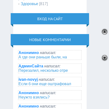
Здоровье
[817]
ВХОД НА САЙТ
НОВЫЕ КОММЕНТАРИИ
Анонимно
написал:
А где они раньше были, на
АдминСайта
написал:
Перезалил, несколько отре
ivan-novyj
написал:
Если б они еще оштрафовал
Анонимно
написал:
Неужто взялись?
Анонимно
написал: