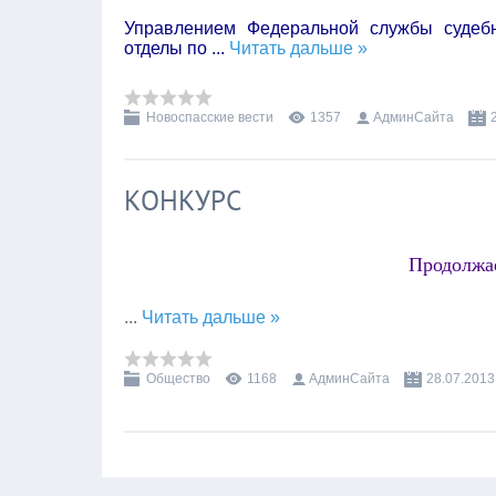
Управлением Федеральной службы судеб
отделы по
...
Читать дальше »
Новоспасские вести
1357
АдминСайта
КОНКУРС
Продолжае
...
Читать дальше »
Общество
1168
АдминСайта
28.07.2013