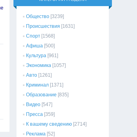
ие
Общество
[3239]
Происшествия
[1631]
Спорт
[1568]
Афиша
[500]
Культура
[961]
Экономика
[1057]
Авто
[1261]
Криминал
[1371]
Образование
[835]
Видео
[547]
Пресса
[359]
К вашему сведению
[2714]
Реклама
[52]