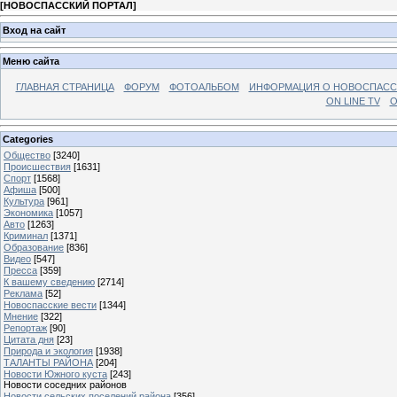
[
НОВОСПАССКИЙ ПОРТАЛ
]
Вход на сайт
Меню сайта
ГЛАВНАЯ СТРАНИЦА
ФОРУМ
ФОТОАЛЬБОМ
ИНФОРМАЦИЯ О НОВОСПАС
ON LINE TV
О
Categories
Общество
[3240]
Происшествия
[1631]
Спорт
[1568]
Афиша
[500]
Культура
[961]
Экономика
[1057]
Авто
[1263]
Криминал
[1371]
Образование
[836]
Видео
[547]
Пресса
[359]
К вашему сведению
[2714]
Реклама
[52]
Новоспасские вести
[1344]
Мнение
[322]
Репортаж
[90]
Цитата дня
[23]
Природа и экология
[1938]
ТАЛАНТЫ РАЙОНА
[204]
Новости Южного куста
[243]
Новости соседних районов
Новости сельских поселений района
[356]