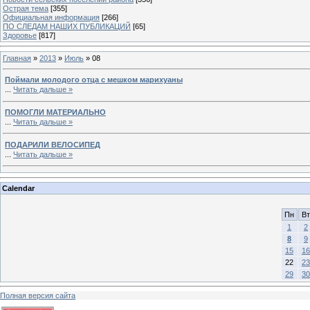
Острая тема
[355]
Официальная информация
[266]
ПО СЛЕДАМ НАШИХ ПУБЛИКАЦИЙ
[65]
Здоровье
[817]
Главная
»
2013
»
Июль
»
08
Поймали молодого отца с мешком марихуаны
...
Читать дальше »
ПОМОГЛИ МАТЕРИАЛЬНО
...
Читать дальше »
ПОДАРИЛИ ВЕЛОСИПЕД
...
Читать дальше »
Calendar
Пн
Вт
1
2
8
9
15
16
22
23
29
30
Полная версия сайта