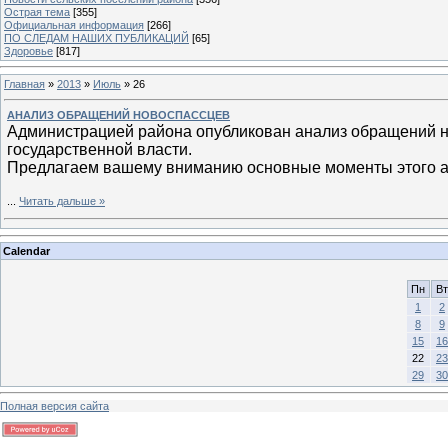
Острая тема
[355]
Официальная информация
[266]
ПО СЛЕДАМ НАШИХ ПУБЛИКАЦИЙ
[65]
Здоровье
[817]
Главная
»
2013
»
Июль
»
26
АНАЛИЗ ОБРАЩЕНИЙ НОВОСПАССЦЕВ
Администрацией района опубликован анализ обращений н
государственной власти.
Предлагаем вашему вниманию основные моменты этого а
...
Читать дальше »
Calendar
Пн
Вт
1
2
8
9
15
16
22
23
29
30
Полная версия сайта