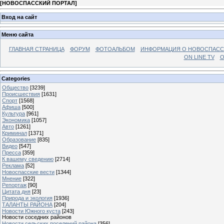
[
НОВОСПАССКИЙ ПОРТАЛ
]
Вход на сайт
Меню сайта
ГЛАВНАЯ СТРАНИЦА
ФОРУМ
ФОТОАЛЬБОМ
ИНФОРМАЦИЯ О НОВОСПАС
ON LINE TV
О
Categories
Общество
[3239]
Происшествия
[1631]
Спорт
[1568]
Афиша
[500]
Культура
[961]
Экономика
[1057]
Авто
[1261]
Криминал
[1371]
Образование
[835]
Видео
[547]
Пресса
[359]
К вашему сведению
[2714]
Реклама
[52]
Новоспасские вести
[1344]
Мнение
[322]
Репортаж
[90]
Цитата дня
[23]
Природа и экология
[1936]
ТАЛАНТЫ РАЙОНА
[204]
Новости Южного куста
[243]
Новости соседних районов
Новости сельских поселений района
[356]