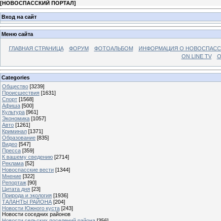
[
НОВОСПАССКИЙ ПОРТАЛ
]
Вход на сайт
Меню сайта
ГЛАВНАЯ СТРАНИЦА
ФОРУМ
ФОТОАЛЬБОМ
ИНФОРМАЦИЯ О НОВОСПАС
ON LINE TV
О
Categories
Общество
[3239]
Происшествия
[1631]
Спорт
[1568]
Афиша
[500]
Культура
[961]
Экономика
[1057]
Авто
[1261]
Криминал
[1371]
Образование
[835]
Видео
[547]
Пресса
[359]
К вашему сведению
[2714]
Реклама
[52]
Новоспасские вести
[1344]
Мнение
[322]
Репортаж
[90]
Цитата дня
[23]
Природа и экология
[1936]
ТАЛАНТЫ РАЙОНА
[204]
Новости Южного куста
[243]
Новости соседних районов
Новости сельских поселений района
[356]