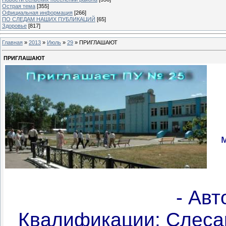
Острая тема
[355]
Официальная информация
[266]
ПО СЛЕДАМ НАШИХ ПУБЛИКАЦИЙ
[65]
Здоровье
[817]
Главная
»
2013
»
Июль
»
29
» ПРИГЛАШАЮТ
ПРИГЛАШАЮТ
- Ав
Квалификации: Слеса