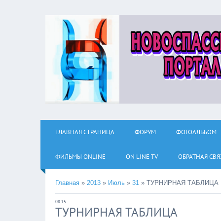
ГЛАВНАЯ СТРАНИЦА
ФОРУМ
ФОТОАЛЬБОМ
ФИЛЬМЫ ОNLINE
ON LINE TV
ОБРАТНАЯ СВЯ
Главная
»
2013
»
Июль
»
31
»
ТУРНИРНАЯ ТАБЛИЦА
08:15
ТУРНИРНАЯ ТАБЛИЦА