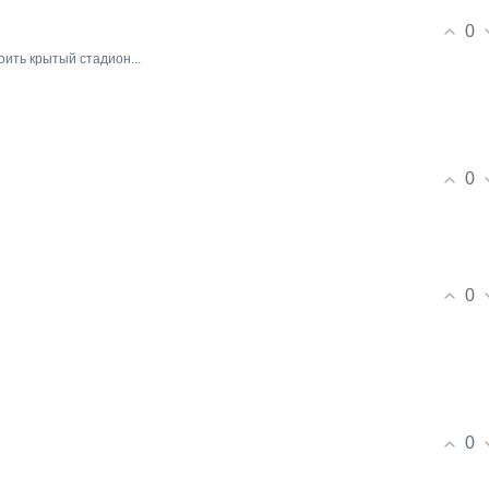
0
оить крытый стадион...
0
0
0