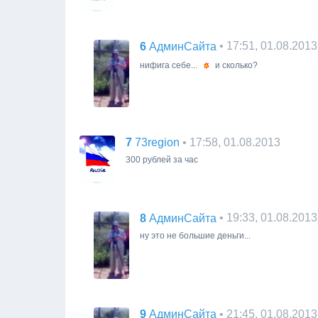
6
• 17:51, 01.08.2013
АдминСайта
нифига себе...
и сколько?
7
• 17:58, 01.08.2013
73region
300 рублей за час
8
• 19:33, 01.08.2013
АдминСайта
ну это не большие деньги...
9
• 21:45, 01.08.2013
АдминСайта