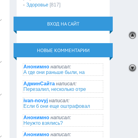
Здоровье
[817]
ВХОД НА САЙТ
НОВЫЕ КОММЕНТАРИИ
Анонимно
написал:
А где они раньше были, на
АдминСайта
написал:
Перезалил, несколько отре
ivan-novyj
написал:
Если б они еще оштрафовал
Анонимно
написал:
Неужто взялись?
Анонимно
написал: