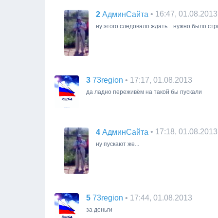
2
• 16:47, 01.08.2013
АдминСайта
ну этого следовало ждать... нужно было стр
3
• 17:17, 01.08.2013
73region
да ладно переживём на такой бы пускали
4
• 17:18, 01.08.2013
АдминСайта
ну пускают же...
5
• 17:44, 01.08.2013
73region
за деньги