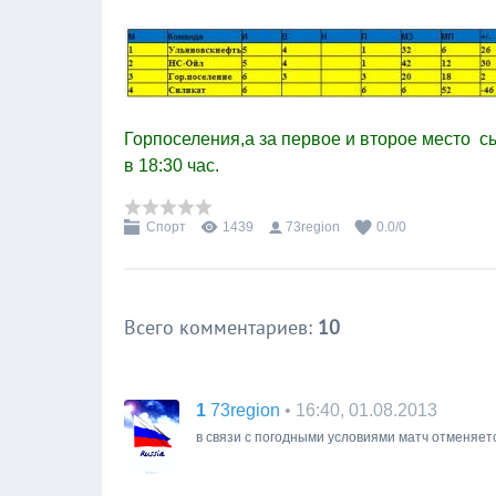
Горпоселения,
а за первое и второе место 
в 18:30 час.
Спорт
1439
73region
0.0
/
0
Всего комментариев
:
10
1
• 16:40, 01.08.2013
73region
в связи с погодными условиями матч отменяет