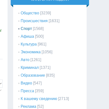
Общество
[3239]
Происшествия
[1631]
Спорт
[1568]
г
Афиша
[500]
Культура
[961]
Экономика
[1056]
Авто
[1261]
Криминал
[1371]
Образование
[835]
Видео
[547]
Пресса
[359]
К вашему сведению
[2713]
Реклама
[52]