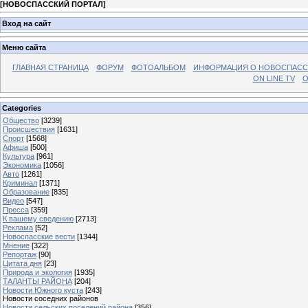
[
НОВОСПАССКИЙ ПОРТАЛ
]
Вход на сайт
Меню сайта
ГЛАВНАЯ СТРАНИЦА
ФОРУМ
ФОТОАЛЬБОМ
ИНФОРМАЦИЯ О НОВОСПАС
ON LINE TV
О
Categories
Общество
[3239]
Происшествия
[1631]
Спорт
[1568]
Афиша
[500]
Культура
[961]
Экономика
[1056]
Авто
[1261]
Криминал
[1371]
Образование
[835]
Видео
[547]
Пресса
[359]
К вашему сведению
[2713]
Реклама
[52]
Новоспасские вести
[1344]
Мнение
[322]
Репортаж
[90]
Цитата дня
[23]
Природа и экология
[1935]
ТАЛАНТЫ РАЙОНА
[204]
Новости Южного куста
[243]
Новости соседних районов
Новости сельских поселений района
[356]