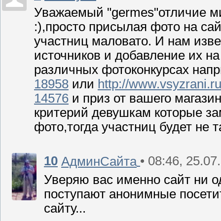
Уважаемый "germes"отличие ми
:),просто присылая фото на сай
участниц маловато. И нам изв
источников и добавление их н
различных фотоконкурсах нап
18958
или
http://www.vsyzrani.r
14576
и приз от вашего магази
критерий девушкам которые з
фото,тогда участниц будет не та
10
• 08:46, 25.07
АдминСайта
Уверяю вас именно сайт ни о
поступают анонимные посетит
сайту...