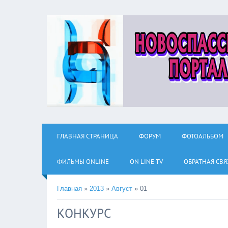
ГЛАВНАЯ СТРАНИЦА
ФОРУМ
ФОТОАЛЬБОМ
ФИЛЬМЫ ОNLINE
ON LINE TV
ОБРАТНАЯ СВЯ
Главная
»
2013
»
Август
»
01
КОНКУРС