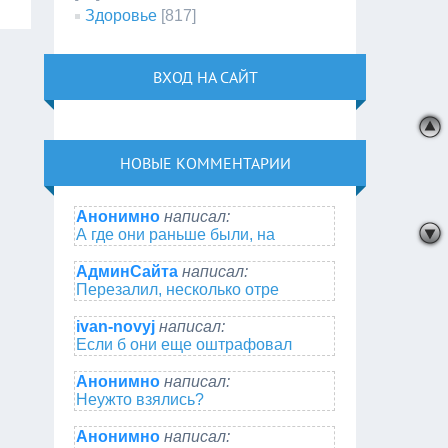
Здоровье
[817]
ВХОД НА САЙТ
НОВЫЕ КОММЕНТАРИИ
Анонимно
написал:
А где они раньше были, на
АдминСайта
написал:
Перезалил, несколько отре
ivan-novyj
написал:
Если б они еще оштрафовал
Анонимно
написал:
Неужто взялись?
Анонимно
написал: