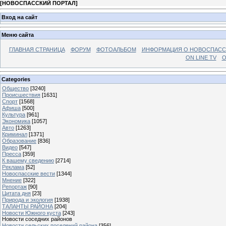
[
НОВОСПАССКИЙ ПОРТАЛ
]
Вход на сайт
Меню сайта
ГЛАВНАЯ СТРАНИЦА
ФОРУМ
ФОТОАЛЬБОМ
ИНФОРМАЦИЯ О НОВОСПАС
ON LINE TV
О
Categories
Общество
[3240]
Происшествия
[1631]
Спорт
[1568]
Афиша
[500]
Культура
[961]
Экономика
[1057]
Авто
[1263]
Криминал
[1371]
Образование
[836]
Видео
[547]
Пресса
[359]
К вашему сведению
[2714]
Реклама
[52]
Новоспасские вести
[1344]
Мнение
[322]
Репортаж
[90]
Цитата дня
[23]
Природа и экология
[1938]
ТАЛАНТЫ РАЙОНА
[204]
Новости Южного куста
[243]
Новости соседних районов
Новости сельских поселений района
[356]