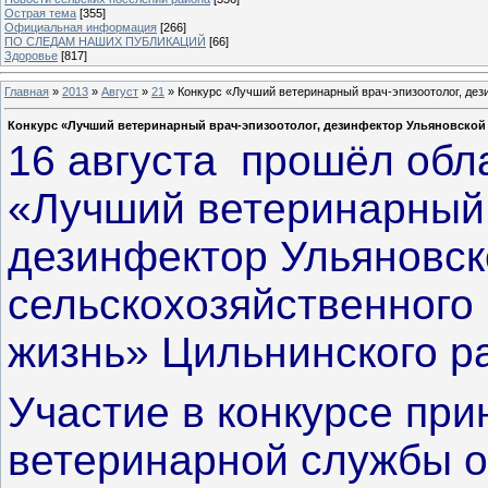
Острая тема
[355]
Официальная информация
[266]
ПО СЛЕДАМ НАШИХ ПУБЛИКАЦИЙ
[66]
Здоровье
[817]
Главная
»
2013
»
Август
»
21
» Конкурс «Лучший ветеринарный врач-эпизоотолог, дез
Конкурс «Лучший ветеринарный врач-эпизоотолог, дезинфектор Ульяновской
16 августа прошёл обл
«Лучший ветеринарный в
дезинфектор Ульяновск
сельскохозяйственного
жизнь» Цильнинского 
Участие в конкурсе при
ветеринарной службы о