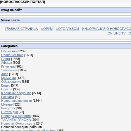
[
НОВОСПАССКИЙ ПОРТАЛ
]
Вход на сайт
Меню сайта
ГЛАВНАЯ СТРАНИЦА
ФОРУМ
ФОТОАЛЬБОМ
ИНФОРМАЦИЯ О НОВОСПАС
ON LINE TV
О
Categories
Общество
[3239]
Происшествия
[1631]
Спорт
[1568]
Афиша
[500]
Культура
[961]
Экономика
[1057]
Авто
[1263]
Криминал
[1371]
Образование
[835]
Видео
[547]
Пресса
[359]
К вашему сведению
[2714]
Реклама
[52]
Новоспасские вести
[1344]
Мнение
[322]
Репортаж
[90]
Цитата дня
[23]
Природа и экология
[1937]
ТАЛАНТЫ РАЙОНА
[204]
Новости Южного куста
[243]
Новости соседних районов
Новости сельских поселений района
[356]