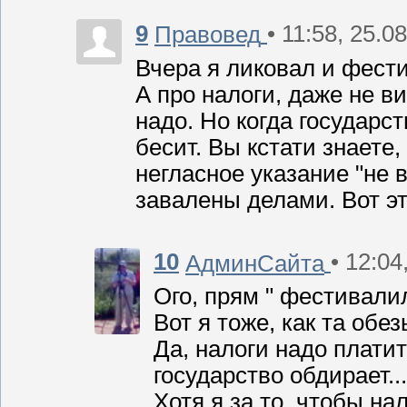
9
• 11:58, 25.0
Правовед
Вчера я ликовал и фести
А про налоги, даже не в
надо. Но когда государс
бесит. Вы кстати знаете
негласное указание "не
завалены делами. Вот это
10
• 12:04
АдминСайта
Ого, прям " фестивалил
Вот я тоже, как та обез
Да, налоги надо платит
государство обдирает..
Хотя я за то, чтобы на