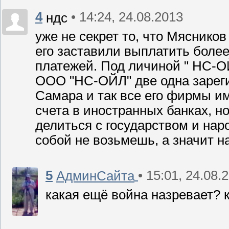
4
• 14:24, 24.08.2013
ндс
уже не секрет то, что Мясников
его заставили выплатить боле
платежей. Под личиной " НС-О
ООО "НС-ОЙЛ" две одна зарегис
Самара и так все его фирмы им
счета в иностранных банках, н
делиться с государством и наро
собой не возьмешь, а значит н
5
• 15:01, 24.08.
АдминСайта
какая ещё война назревает? к