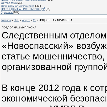
Острая тема
[355]
Официальная информация
[266]
ПО СЛЕДАМ НАШИХ ПУБЛИКАЦИЙ
[65]
Здоровье
[817]
Главная
»
2013
»
Август
»
23
» ПОДЛОГ НА 2 МИЛЛИОНА
ПОДЛОГ НА 2 МИЛЛИОНА
Следственным отделом
«Новоспасский» возбуж
статье мошенничество,
организованной группой
В конце 2012 года к со
экономической безопас