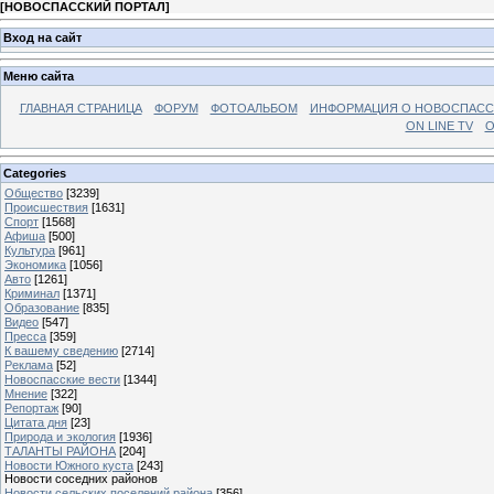
[
НОВОСПАССКИЙ ПОРТАЛ
]
Вход на сайт
Меню сайта
ГЛАВНАЯ СТРАНИЦА
ФОРУМ
ФОТОАЛЬБОМ
ИНФОРМАЦИЯ О НОВОСПАС
ON LINE TV
О
Categories
Общество
[3239]
Происшествия
[1631]
Спорт
[1568]
Афиша
[500]
Культура
[961]
Экономика
[1056]
Авто
[1261]
Криминал
[1371]
Образование
[835]
Видео
[547]
Пресса
[359]
К вашему сведению
[2714]
Реклама
[52]
Новоспасские вести
[1344]
Мнение
[322]
Репортаж
[90]
Цитата дня
[23]
Природа и экология
[1936]
ТАЛАНТЫ РАЙОНА
[204]
Новости Южного куста
[243]
Новости соседних районов
Новости сельских поселений района
[356]