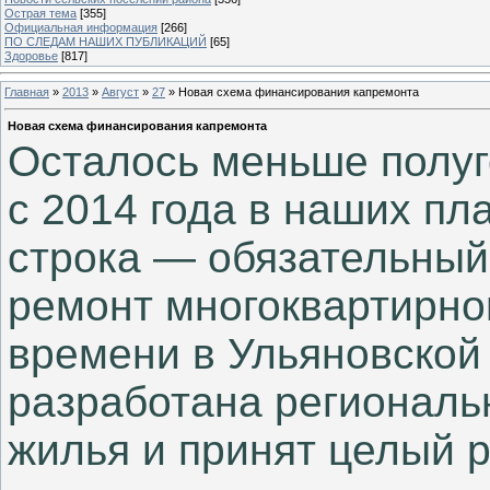
Острая тема
[355]
Официальная информация
[266]
ПО СЛЕДАМ НАШИХ ПУБЛИКАЦИЙ
[65]
Здоровье
[817]
Главная
»
2013
»
Август
»
27
» Новая схема финансирования капремонта
Новая схема финансирования капремонта
Осталось меньше полуго
с 2014 года в наших пл
строка — обязательный
ремонт многоквартирног
времени в Ульяновской
разработана региональ
жилья и принят целый р