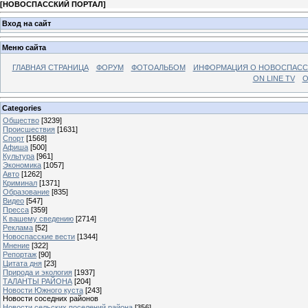
[
НОВОСПАССКИЙ ПОРТАЛ
]
Вход на сайт
Меню сайта
ГЛАВНАЯ СТРАНИЦА
ФОРУМ
ФОТОАЛЬБОМ
ИНФОРМАЦИЯ О НОВОСПАС
ON LINE TV
О
Categories
Общество
[3239]
Происшествия
[1631]
Спорт
[1568]
Афиша
[500]
Культура
[961]
Экономика
[1057]
Авто
[1262]
Криминал
[1371]
Образование
[835]
Видео
[547]
Пресса
[359]
К вашему сведению
[2714]
Реклама
[52]
Новоспасские вести
[1344]
Мнение
[322]
Репортаж
[90]
Цитата дня
[23]
Природа и экология
[1937]
ТАЛАНТЫ РАЙОНА
[204]
Новости Южного куста
[243]
Новости соседних районов
Новости сельских поселений района
[356]