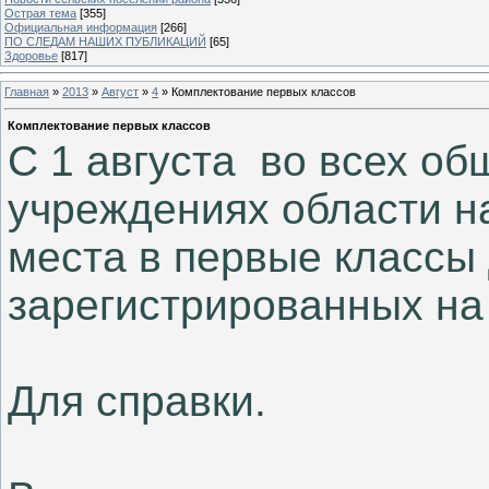
Острая тема
[355]
Официальная информация
[266]
ПО СЛЕДАМ НАШИХ ПУБЛИКАЦИЙ
[65]
Здоровье
[817]
Главная
»
2013
»
Август
»
4
» Комплектование первых классов
Комплектование первых классов
С 1 августа во всех о
учреждениях области н
места в первые классы 
зарегистрированных на
Для справки.