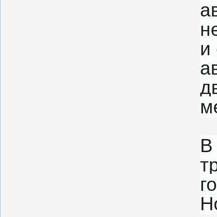
а
н
и
а
д
м
В
т
г
Н