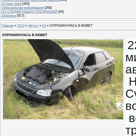
Острая тема
[355]
Официальная информация
[266]
ПО СЛЕДАМ НАШИХ ПУБЛИКАЦИЙ
[65]
Здоровье
[817]
Главная
»
2013
»
Август
»
24
» ОПРОКИНУЛАСЬ В КЮВЕТ
ОПРОКИНУЛАСЬ В КЮВЕТ
2
м
а
Н
С
в
в
т