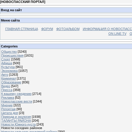
[
НОВОСПАССКИЙ ПОРТАЛ
]
Вход на сайт
Меню сайта
ГЛАВНАЯ СТРАНИЦА
ФОРУМ
ФОТОАЛЬБОМ
ИНФОРМАЦИЯ О НОВОСПАС
ON LINE TV
О
Categories
Общество
[3240]
Происшествия
[1631]
Спорт
[1568]
Афиша
[500]
Культура
[961]
Экономика
[1057]
Авто
[1263]
Криминал
[1371]
Образование
[836]
Видео
[547]
Пресса
[359]
К вашему сведению
[2714]
Реклама
[52]
Новоспасские вести
[1344]
Мнение
[322]
Репортаж
[90]
Цитата дня
[23]
Природа и экология
[1938]
ТАЛАНТЫ РАЙОНА
[204]
Новости Южного куста
[243]
Новости соседних районов
Новости сельских поселений района
[356]