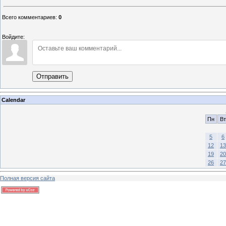
Всего комментариев
:
0
Войдите:
Отправить
Calendar
Пн
Вт
5
6
12
13
19
20
26
27
Полная версия сайта