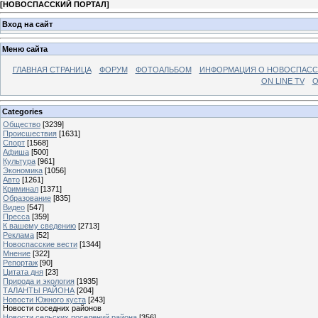
[
НОВОСПАССКИЙ ПОРТАЛ
]
Вход на сайт
Меню сайта
ГЛАВНАЯ СТРАНИЦА
ФОРУМ
ФОТОАЛЬБОМ
ИНФОРМАЦИЯ О НОВОСПАС
ON LINE TV
О
Categories
Общество
[3239]
Происшествия
[1631]
Спорт
[1568]
Афиша
[500]
Культура
[961]
Экономика
[1056]
Авто
[1261]
Криминал
[1371]
Образование
[835]
Видео
[547]
Пресса
[359]
К вашему сведению
[2713]
Реклама
[52]
Новоспасские вести
[1344]
Мнение
[322]
Репортаж
[90]
Цитата дня
[23]
Природа и экология
[1935]
ТАЛАНТЫ РАЙОНА
[204]
Новости Южного куста
[243]
Новости соседних районов
Новости сельских поселений района
[356]