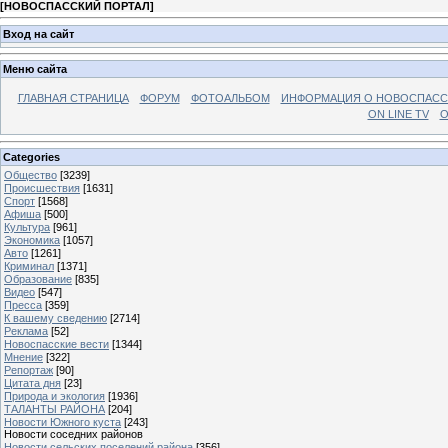
[
НОВОСПАССКИЙ ПОРТАЛ
]
Вход на сайт
Меню сайта
ГЛАВНАЯ СТРАНИЦА
ФОРУМ
ФОТОАЛЬБОМ
ИНФОРМАЦИЯ О НОВОСПАС
ON LINE TV
О
Categories
Общество
[3239]
Происшествия
[1631]
Спорт
[1568]
Афиша
[500]
Культура
[961]
Экономика
[1057]
Авто
[1261]
Криминал
[1371]
Образование
[835]
Видео
[547]
Пресса
[359]
К вашему сведению
[2714]
Реклама
[52]
Новоспасские вести
[1344]
Мнение
[322]
Репортаж
[90]
Цитата дня
[23]
Природа и экология
[1936]
ТАЛАНТЫ РАЙОНА
[204]
Новости Южного куста
[243]
Новости соседних районов
Новости сельских поселений района
[356]