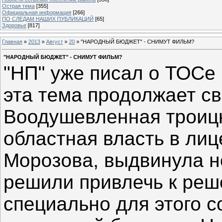
Острая тема
[355]
Официальная информация
[266]
ПО СЛЕДАМ НАШИХ ПУБЛИКАЦИЙ
[65]
Здоровье
[817]
Главная
»
2013
»
Август
»
20
» "НАРОДНЫЙ БЮДЖЕТ" - СНИМУТ ФИЛЬМ?
"НАРОДНЫЙ БЮДЖЕТ" - СНИМУТ ФИЛЬМ?
"НП" уже писал о ТОСе
эта тема продолжает св
Воодушевленная троиц
областная власть в лиц
Морозова, выдвинула н
решили привлечь к реш
специально для этого 