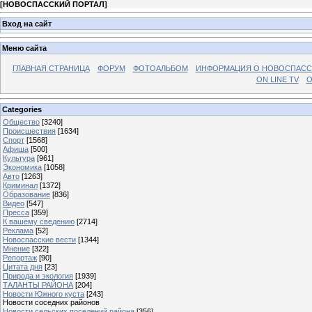
[
НОВОСПАССКИЙ ПОРТАЛ
]
Вход на сайт
Меню сайта
ГЛАВНАЯ СТРАНИЦА
ФОРУМ
ФОТОАЛЬБОМ
ИНФОРМАЦИЯ О НОВОСПАС
ON LINE TV
О
Categories
Общество
[3240]
Происшествия
[1634]
Спорт
[1568]
Афиша
[500]
Культура
[961]
Экономика
[1058]
Авто
[1263]
Криминал
[1372]
Образование
[836]
Видео
[547]
Пресса
[359]
К вашему сведению
[2714]
Реклама
[52]
Новоспасские вести
[1344]
Мнение
[322]
Репортаж
[90]
Цитата дня
[23]
Природа и экология
[1939]
ТАЛАНТЫ РАЙОНА
[204]
Новости Южного куста
[243]
Новости соседних районов
Новости сельских поселений района
[356]