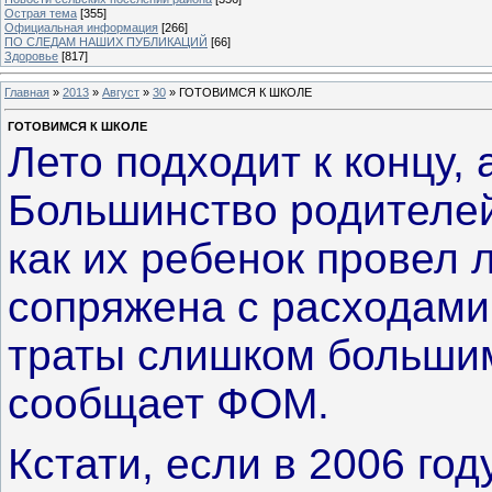
Острая тема
[355]
Официальная информация
[266]
ПО СЛЕДАМ НАШИХ ПУБЛИКАЦИЙ
[66]
Здоровье
[817]
Главная
»
2013
»
Август
»
30
» ГОТОВИМСЯ К ШКОЛЕ
ГОТОВИМСЯ К ШКОЛЕ
Лето подходит к концу, 
Большинство родителей
как их ребенок провел 
сопряжена с расходами
траты слишком больши
сообщает ФОМ.
Кстати, если в 2006 го