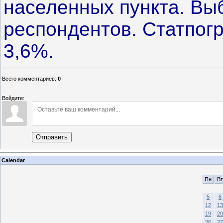
населенных пункта. Выб
респондентов. Статпог
3,6%.
Всего комментариев
:
0
Войдите:
Отправить
Calendar
Пн
Вт
5
6
12
13
19
20
26
27