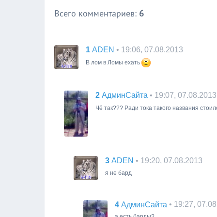
Всего комментариев
:
6
1
• 19:06, 07.08.2013
ADEN
В лом в Ломы ехать
2
• 19:07, 07.08.2013
АдминСайта
Чё так??? Ради тока такого названия стои
3
• 19:20, 07.08.2013
ADEN
я не бард
4
• 19:27, 07.0
АдминСайта
а есть барды?