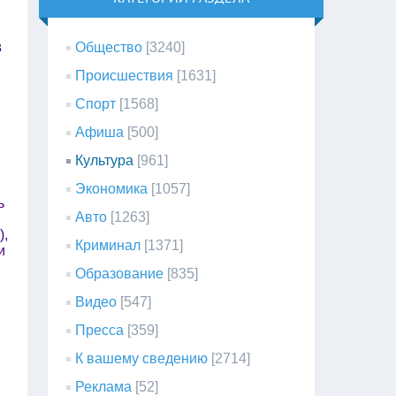
в
Общество
[3240]
Происшествия
[1631]
Спорт
[1568]
Афиша
[500]
Культура
[961]
Экономика
[1057]
ь
Авто
[1263]
),
Криминал
[1371]
и
Образование
[835]
Видео
[547]
Пресса
[359]
К вашему сведению
[2714]
Реклама
[52]