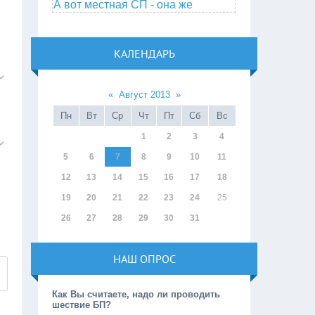
А вот местная СП - она же
КАЛЕНДАРЬ
«
Август 2013
»
Пн
Вт
Ср
Чт
Пт
Сб
Вс
1
2
3
4
5
6
7
8
9
10
11
12
13
14
15
16
17
18
19
20
21
22
23
24
25
26
27
28
29
30
31
НАШ ОПРОС
Как Вы считаете, надо ли проводить
шествие БП?