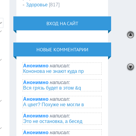
Здоровье
[817]
ВХОД НА САЙТ
НОВЫЕ КОММЕНТАРИИ
Анонимно
написал:
Кононова не знают куда пр
Анонимно
написал:
Вся грязь будет в этом &q
Анонимно
написал:
А цвет? Похуже не могли в
Анонимно
написал:
Это не остановка, а бесед
Анонимно
написал: