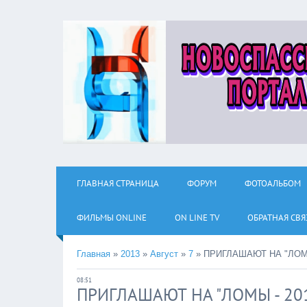
ГЛАВНАЯ СТРАНИЦА
ФОРУМ
ФОТОАЛЬБОМ
ФИЛЬМЫ ОNLINE
ON LINE TV
ОБРАТНАЯ СВЯ
Главная
»
2013
»
Август
»
7
»
ПРИГЛАШАЮТ НА "ЛОМЫ
08:51
ПРИГЛАШАЮТ НА "ЛОМЫ - 20